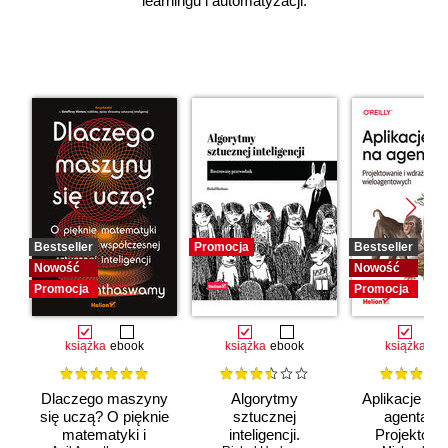
learningu i automatyzacji.
Bestseller
Promocja
Bestseller
Nowość
Nowość
Promocja
Promocja
książka
ebook
książka
ebook
książka
eb
Dlaczego maszyny
Algorytmy
Aplikacje opa
się uczą? O pięknie
sztucznej
agentach 
matematyki i
inteligencji.
Projektowan