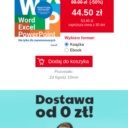
89.00 zł
(-50%)
44.50 zł
53.40 zł
najniższa cena z 30 dni
Wybierz format:
Książka
Ebook
Dodaj do koszyka
Pozostało:
2d 6godz 10min