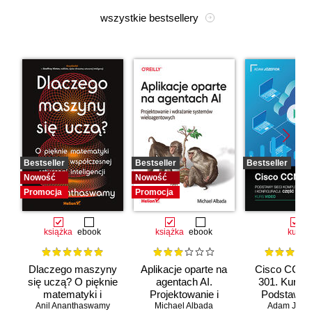
wszystkie bestsellery
Bestseller
Bestseller
Bestseller
Nowość
Nowość
Promocja
Promocja
książka
ebook
książka
ebook
kurs
Dlaczego maszyny
Aplikacje oparte na
Cisco CCNA
się uczą? O pięknie
agentach AI.
301. Kurs v
matematyki i
Projektowanie i
Podstawy s
Anil Ananthaswamy
działaniu
Michael Albada
wdrażanie
komputerow
Adam Józef