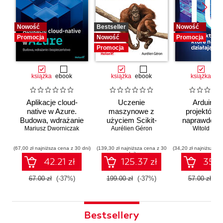
Nowość
Bestseller
Nowość
Promocja
Nowość
Promocja
Promocja
książka
ebook
książka
ebook
książka
eb
Aplikacje cloud-
Uczenie
Arduino. 
native w Azure.
maszynowe z
projektów, 
Budowa, wdrażanie
użyciem Scikit-
naprawdę dz
i bezpieczeństwo
Mariusz Dworniczak
Learn i PyTorch.
Aurélien Géron
Witold Wro
Koncepcje,
narzędzia i techniki
(67,00 zł najniższa cena z 30 dni)
(139,30 zł najniższa cena z 30
(34,20 zł najniższa ce
dni)
umożliwiające
42.21 zł
125.37 zł
35.91
konstruowanie
inteligentnych
67.00 zł
(-37%)
199.00 zł
(-37%)
57.00 zł
(-
systemów
Bestsellery