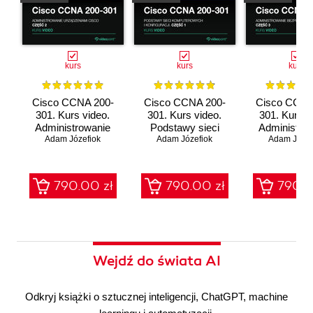
kurs
kurs
kurs
Cisco CCNA 200-
Cisco CCNA 200-
Cisco CCNA
301. Kurs video.
301. Kurs video.
301. Kurs v
Administrowanie
Podstawy sieci
Administro
urządzeniami Cisco
Adam Józefiok
komputerowych i
Adam Józefiok
bezpieczeń
Adam Józef
konfiguracji
sieci
790.00 zł
790.00 zł
790.0
Wejdź do świata AI
Odkryj książki o sztucznej inteligencji, ChatGPT, machine