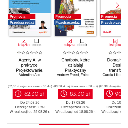
Promocja
Promocja
Promocja
Przedsprzedaż
Przedsprzedaż
Przedsprzedaż
książka
ebook
książka
ebook
książka
eb
Agenty AI w
Chatboty, które
Domain-Dr
praktyce.
działają!
Design 
Projektowanie,
Praktyczny
transforma
wdrażanie i
Valentina Alto
Andrew Freed
przewodnik po
,
Eniko Rozsa
,
Cari Jacobs
Carola Lilientha
systemó
skalowanie
konwersacyjnej
Skutecz
autonomicznych
sztucznej
moderniza
(62,30 zł najniższa cena z 30 dni)
(83,30 zł najniższa cena z 30 dni)
(90,30 zł najniższa ce
systemów
inteligencji
legacy b
62.30 zł
83.30 zł
90.3
zbędnego r
Do 24.08.26
Do 17.08.26
Do 10.08.
Oszczędzasz 30%!
Oszczędzasz 30%!
Oszczędzasz
W realizacji od 25.08.26 r.
W realizacji od 18.08.26 r.
W realizacji od 11