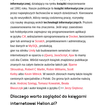
informatycznej
, działający na rynku
książki
nieprzerwanie
od 1991 roku. Nasze publikacje to
książki informatyczne
pisane
przez największych fachowców w swych dziedzinach. Kierowane
są do wszystkich, którzy swoją codzienną pracę, rozrywkę
czy naukę skupiają wokół
technologii informatycznych
. Poziom
zaawansowania nie ma znaczenia. Jeśli więc zawodowo
lub hobbystycznie zajmujesz się programowaniem aplikacji
w języku
C#
, wdrażaniem oprogramowania w
Docker
, tworzeniem
gier lub animacji w
Scratch
, projektowaniem i administracją
baz danych w
MySQL
, produkcją
gier na silniku
Unity
lub budowaniem serwisów i stron
internetowych w oparciu o
jQuery
,
JavaScript
,
Ajax
to mamy
coś dla Ciebie. Wśród naszych książek znajdziesz publikacje
znanych na całym świecie autorów takich jak:
Bjarne
Stroustrup
,
Robert C Martin
,
Robin Williams
,
Scott
Kelby
albo
Kevin Mitnick
. W swoich zbiorach mamy także książki
cenionych specjalistów z Polski. Do grona tych autorów należą
m.in.
Andrzej Szeląg
,
Tomasz Kowalski
,
Beata
Błaszczyk
jak i autor książek o języku C++
Jerzy Grębosz
.
Dlaczego warto zaglądać do księgarni
internetowej Helion.pl?