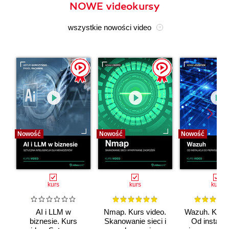
NOWE videokursy
wszystkie nowości video
Nowość
Nowość
Nowość
kurs
kurs
kurs
AI i LLM w
Nmap. Kurs video.
Wazuh. Kurs 
biznesie. Kurs
Skanowanie sieci i
Od instalac