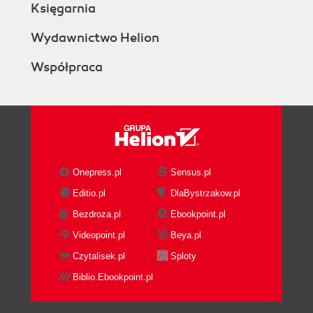
Księgarnia
Wydawnictwo Helion
Współpraca
Onepress.pl
Sensus.pl
Editio.pl
DlaBystrzakow.pl
Bezdroza.pl
Ebookpoint.pl
Videopoint.pl
Beya.pl
Czytalisek.pl
Sploty
Biblio.Ebookpoint.pl