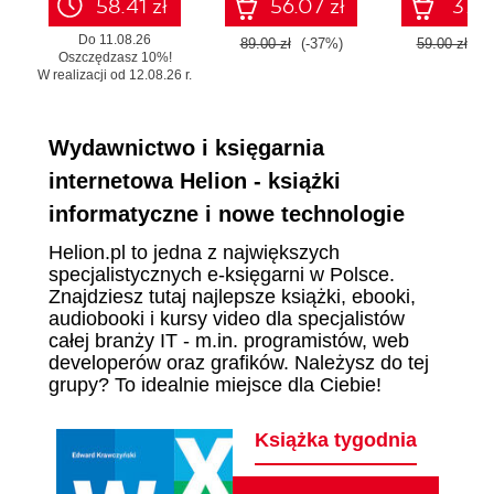
58.41 zł
56.07 zł
37.17
Do 11.08.26
89.00 zł
(-37%)
59.00 zł
(-
Oszczędzasz 10%!
W realizacji od 12.08.26 r.
Wydawnictwo i księgarnia
internetowa Helion - książki
informatyczne i nowe technologie
Helion.pl to jedna z największych
specjalistycznych e-księgarni w Polsce.
Znajdziesz tutaj najlepsze książki, ebooki,
audiobooki i kursy video dla specjalistów
całej branży IT - m.in. programistów, web
developerów oraz grafików. Należysz do tej
grupy? To idealnie miejsce dla Ciebie!
Książka tygodnia