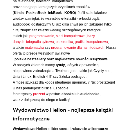
na telefonach, tabletach, komputerach
oraz na najpopularniejszych czytnikach ebooków
(
Kindle
,
PocketBook
,
inkBook
i
KOBO
). Jeśli stale łakniesz
wiedzy, pamiętaj, że wszystkie
e-książki
- e-booki bądź
audiobooki dostarczymy Ci już kilka chwil po ich zakupie! Tylko
tutaj znajdziesz książki według szczegółowych kategorii
takich jak:
programowanie
,
sieci komputerowe
,
bazy
danych
,
fotografia cyfrowa
,
elektronika
,
grafika komputerowa
,
a także
matematyka
czy
programowanie dla najmłodszych
. Nasza
oferta to przede wszystkim światowe
i
polskie bestsellery oraz najświeższe nowości książkowe
.
W naszych zbiorach mamy
tytuły
, których z pewnością
nie powinno zabraknąć na Twoim regale - takie jak Czysty kod,
Unix i Linux, English 4 IT, czy Sztuka podstępu.
A może szukasz dla kogoś idealnego upominku? Nic prostszego!
U nas podarujesz bliskiej Ci osobie
fantastyczny
prezent
w postaci
ebooka
lub
audiobooka
,
wraz z dołączoną do niego e-kartką!
Wydawnictwo Helion - najlepsze książki
informatyczne
Wydawnictwo Helion
to lider specjalizujący się w
literaturze