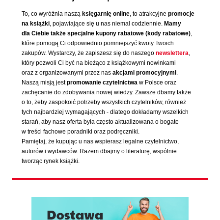
To, co wyróżnia naszą
księgarnię online
, to atrakcyjne
promocje
na książki
, pojawiające się u nas niemal codziennie.
Mamy
dla Ciebie także specjalne kupony rabatowe (kody rabatowe)
,
które pomogą Ci odpowiednio pomniejszyć kwoty Twoich
zakupów. Wystarczy, że zapiszesz się do naszego
newslettera
,
który pozwoli Ci być na bieżąco z książkowymi nowinkami
oraz z organizowanymi przez nas
akcjami promocyjnymi
.
Naszą misją jest
promowanie czytelnictwa
w Polsce oraz
zachęcanie do zdobywania nowej wiedzy. Zawsze dbamy także
o to, żeby zaspokoić potrzeby wszystkich czytelników, również
tych najbardziej wymagających - dlatego dokładamy wszelkich
starań, aby nasz oferta była często aktualizowana o bogate
w treści fachowe poradniki oraz podręczniki.
Pamiętaj, że kupując u nas wspierasz legalne czytelnictwo,
autorów i wydawców. Razem dbajmy o literaturę, wspólnie
tworząc rynek książki.