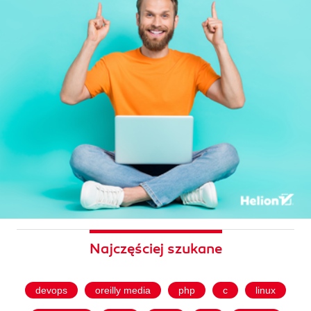
Najczęściej szukane
devops
oreilly media
php
c
linux