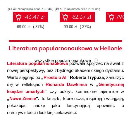
współczesnej
systemów
konfigura
sztucznej
wieloagentowych
(41,40 zł najniższa cena z 30 dni)
(49,50 zł najniższa cena z 30 dni)
inteligencji
43.47 zł
62.37 zł
790.0
69.00 zł
(-37%)
99.00 zł
(-37%)
Literatura popularnonaukowa w Helionie
wszystkie popularnonaukowe
Literatura popularnonaukowa
pozwala spojrzeć na świat z
nowej perspektywy, bez zbędnego akademickiego dystansu.
Warto sięgnąć po
„
Prosto o AI
” Roberta Trypuza
, zanurzyć
się w refleksjach
Richarda Dawkinsa
w
„
Genetycznej
księdze umarłych
”
czy odkryć kosmiczne tajemnice w
„
Nowe Ziemie
".
To książki, które uczą, inspirują i wciągają,
pokazując naukę jako fascynującą opowieść o
rzeczywistości i ludzkiej ciekawości.