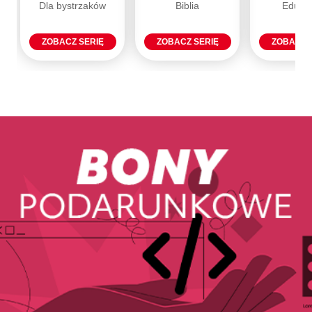
Dla bystrzaków
Biblia
Eduka
ZOBACZ SERIĘ
ZOBACZ SERIĘ
ZOBACZ 