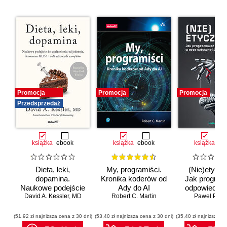
Promocja
Promocja
Promocja
Przedsprzedaż
książka
ebook
książka
ebook
książka
eb
Dieta, leki,
My, programiści.
(Nie)etyczn
dopamina.
Kronika koderów od
Jak progra
Naukowe podejście
Ady do AI
odpowiedzia
do uzależnienia od
David A. Kessler
,
MD
Robert C. Martin
erze sztuc
Paweł Półto
jedzenia, fenomenu
inteligenc
GLP-1 i roli
(51,92 zł najniższa cena z 30 dni)
(53,40 zł najniższa cena z 30 dni)
(35,40 zł najniższa ce
zdrowych nawyków