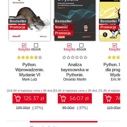
Bestseller
Bestseller
Bestseller
Promocja
Nowość
Promocja
Promocja
książka
ebook
książka
ebook
książka
eb
Python.
Analiza
Python. Inst
Wprowadzenie.
bayesowska w
dla program
Wydanie VI
Pythonie.
Wydanie I
Mark Lutz
Osvaldo Martin
Praktyczny
Eric Matth
przewodnik po
modelowaniu
(119,40 zł najniższa cena z 30 dni)
(53,40 zł najniższa cena z 30 dni)
(71,40 zł najniższa ce
probabilistycznym.
125.37 zł
56.07 zł
74.97
Wydanie III
199.00zł
(-37%)
89.00zł
(-37%)
119.00zł
(-