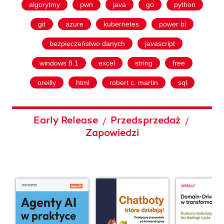
algorytmy
pwn
java
go
python
git
azure
kubernetes
power bi
bezpieczeństwo danych
javascript
windows 8.1
excel
string
free
oreilly
html
robert c. martin
sql
Early Release
Przedsprzedaż
/
/
Zapowiedzi