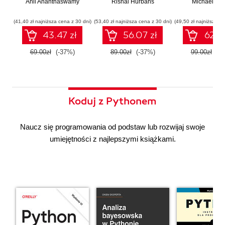
Anil Ananthaswamy
działaniu
Rishal Hurbans
Ilustrowany
Michael Alb
wdrażan
współczesnej
przewodnik
system
sztucznej
wieloagent
(41,40 zł najniższa cena z 30 dni)
(53,40 zł najniższa cena z 30 dni)
(49,50 zł najniższa ce
inteligencji
43.47 zł
56.07 zł
62.37
69.00zł
(-37%)
89.00zł
(-37%)
99.00zł
(-3
Koduj z Pythonem
Naucz się programowania od podstaw lub rozwijaj swoje
umiejętności z najlepszymi książkami.