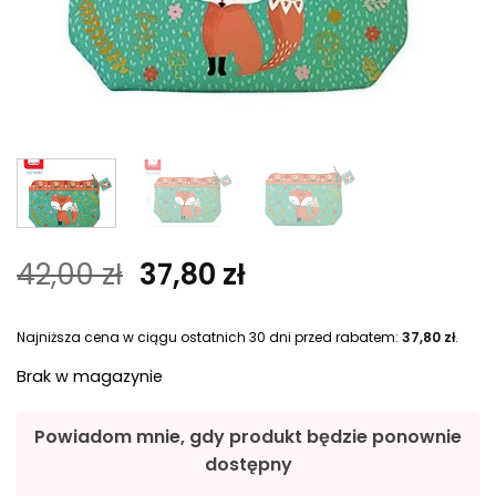
P
A
42,00
zł
37,80
zł
i
k
e
t
Najniższa cena w ciągu ostatnich 30 dni przed rabatem:
37,80
zł
.
r
u
w
a
Brak w magazynie
o
l
t
n
Powiadom mnie, gdy produkt będzie ponownie
n
a
dostępny
a
c