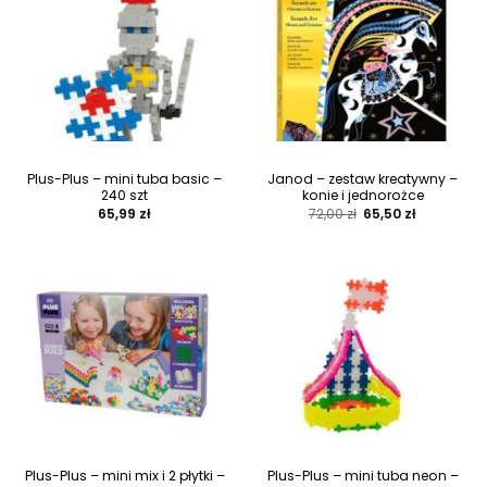
Plus-Plus – mini tuba basic –
Janod – zestaw kreatywny –
240 szt
konie i jednorożce
Pierwotna
Aktualna
65,99
zł
72,00
zł
65,50
zł
cena
cena
wynosiła:
wynosi:
72,00 zł.
65,50 zł.
Plus-Plus – mini mix i 2 płytki –
Plus-Plus – mini tuba neon –