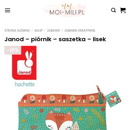
Przewiń
do
zawartości
STRONA GŁÓWNA
/
SKLEP
/
ZABAWKI
/
ZABAWKI KREATYWNE
Janod – piórnik – saszetka – lisek
-10%