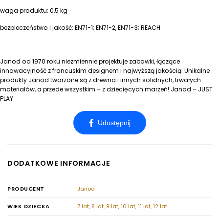
waga produktu: 0,5 kg
bezpieczeństwo i jakość: EN71-1; EN71-2, EN71-3; REACH
Janod od 1970 roku niezmiennie projektuje zabawki, łączące
innowacyjność z francuskim designem i najwyższą jakością. Unikalne
produkty Janod tworzone są z drewna i innych solidnych, trwałych
materiałów, a przede wszystkim – z dziecięcych marzeń! Janod – JUST
PLAY
DODATKOWE INFORMACJE
PRODUCENT
Janod
WIEK DZIECKA
7 lat
,
8 lat
,
9 lat
,
10 lat
,
11 lat
,
12 lat