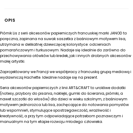
0
ł
.
z
OPIS
ł
.
Piórnik Lis z serii akcesoriów papierniczych francuskiej marki JANOD to
poręczna, zapinana na suwak saszetka z baśniowym motywem lisa,
utrzymana w delikatnej dziewczęcej kolorystyce: odcieniach
pomarańczowym i turkusowym. Nadaje się idealnie do zarówno do
przechowywania ołówków lub kredek, jak i innych drobnych akcesoriów
małej artystki.
Zaprojektowany we Francji we współpracy z francuską grupą mediową i
wydawniczą Hachette. Idealnie nadaje się na prezent.
Seria akcesoriów papierniczych z linii ART&CRAFT to urokliwe dodatki
(notesy, przybory do pisania, naklejki, gumki do ścierania, piórniki, a
nawet szczotki do włosów) dla dzieci w wieku szkolnym, z baśniowym
motywem jednorożca lub lisa, zachęcające do notowania pomysłów
lub wspomnień, stymulujące spostrzegawczość, wrażliwość i
kreatywność, a przy tym odpowiadające potrzebom poznawczym i
manualnym na tym etapie rozwoju młodego człowieka.