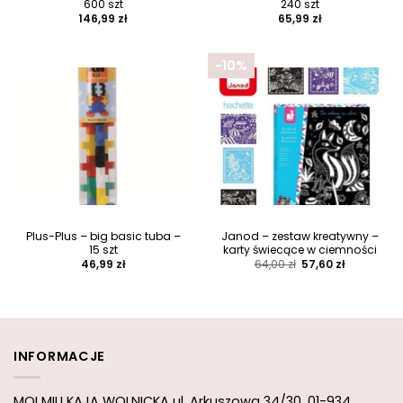
600 szt
240 szt
146,99
zł
65,99
zł
-10%
Plus-Plus – big basic tuba –
Janod – zestaw kreatywny –
15 szt
karty świecące w ciemności
Pierwotna
Aktualna
46,99
zł
64,00
zł
57,60
zł
cena
cena
wynosiła:
wynosi:
64,00 zł.
57,60 zł.
INFORMACJE
MOI MILI KAJA WOLNICKA
ul. Arkuszowa 34/30,
01-934