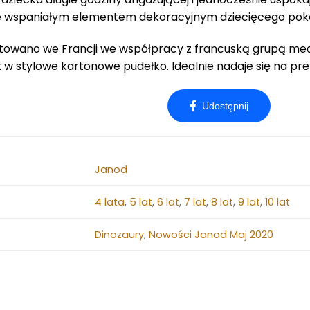
ię wspaniałym elementem dekoracyjnym dziecięcego poko
towano we Francji we współpracy z francuską grupą me
w stylowe kartonowe pudełko. Idealnie nadaje się na pre
Janod
4 lata
,
5 lat
,
6 lat
,
7 lat
,
8 lat
,
9 lat
,
10 lat
Dinozaury
,
Nowości Janod Maj 2020