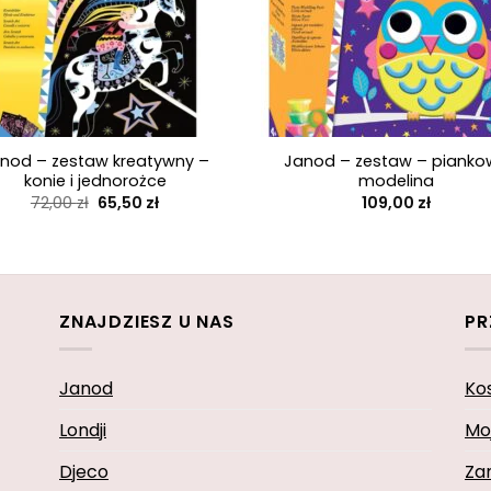
+
nod – zestaw kreatywny –
Janod – zestaw – piank
konie i jednorożce
modelina
Pierwotna
Aktualna
72,00
zł
65,50
zł
109,00
zł
cena
cena
wynosiła:
wynosi:
72,00 zł.
65,50 zł.
ZNAJDZIESZ U NAS
PR
Janod
Ko
Londji
Mo
Djeco
Za