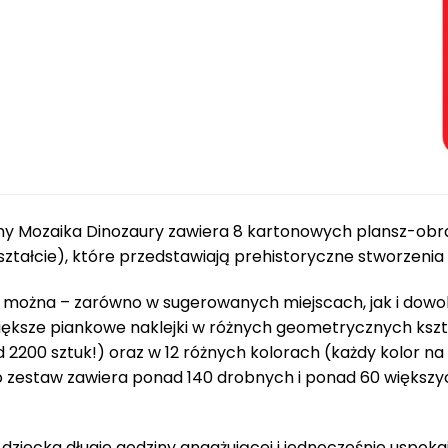
1
,
1
2
,
0
0
ł
.
z
ł
y Mozaika Dinozaury zawiera 8 kartonowych plansz-obra
.
ztałcie), które przedstawiają prehistoryczne stworzenia 
ch można – zarówno w sugerowanych miejscach, jak i dowo
większe piankowe naklejki w różnych geometrycznych kszt
 2200 sztuk!) oraz w 12 różnych kolorach (każdy kolor n
o zestaw zawiera ponad 140 drobnych i ponad 60 większ
a dziecka długie godziny angażującej i jednocześnie uspok