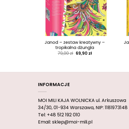
+
+
Janod – zestaw kreatywny –
Ja
tropikalna dżungla
Pierwotna
Aktualna
79,00
zł
69,90
zł
cena
cena
wynosiła:
wynosi:
79,00 zł.
69,90 zł.
INFORMACJE
MOI MILI KAJA WOLNICKA
ul. Arkuszowa
34/30,
01-934 Warszawa, NIP: 1181973148
Tel: +48 512 192 010
Email: sklep@moi-mili.pl