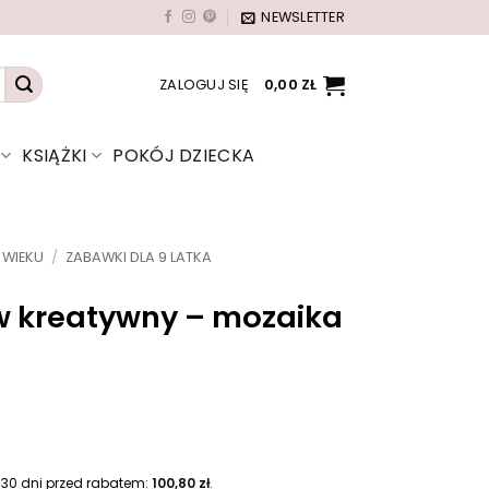
NEWSLETTER
ZALOGUJ SIĘ
0,00
ZŁ
KSIĄŻKI
POKÓJ DZIECKA
 WIEKU
/
ZABAWKI DLA 9 LATKA
w kreatywny – mozaika
A
k
 30 dni przed rabatem:
100,80
zł
.