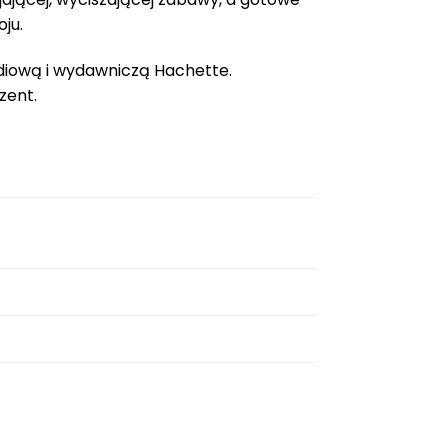
ju.
diową i wydawniczą Hachette.
zent.