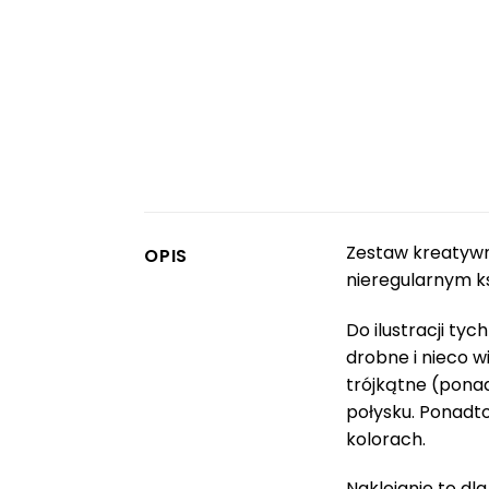
Zestaw kreatywn
OPIS
nieregularnym ks
Do ilustracji ty
drobne i nieco 
trójkątne (ponad
połysku. Ponadt
kolorach.
Naklejanie to dl