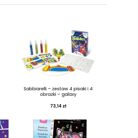
+
Sabbiarelli – zestaw 4 pisaki i 4
obrazki – galaxy
73,14
zł