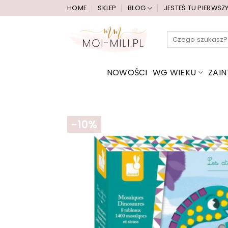
Przewiń
HOME
SKLEP
BLOG
JESTEŚ TU PIERWSZ
do
zawartości
Szukaj:
NOWOŚCI
WG WIEKU
ZAI
-10%