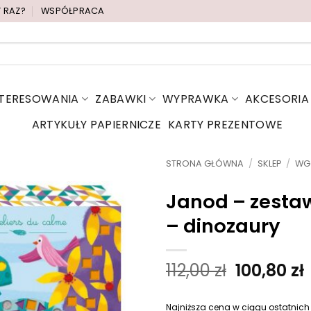
Y RAZ?
WSPÓŁPRACA
NTERESOWANIA
ZABAWKI
WYPRAWKA
AKCESORIA
ARTYKUŁY PAPIERNICZE
KARTY PREZENTOWE
STRONA GŁÓWNA
/
SKLEP
/
WG
Janod – zesta
– dinozaury
P
112,00
zł
100,80
zł
i
e
t
Najniższa cena w ciągu ostatnich