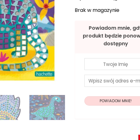
r
w
Brak w magazynie
o
l
t
Powiadom mnie, gd
n
produkt będzie ponow
a
dostępny
c
e
n
a
w
y
n
o
s
i
i
:
ł
1
a
: