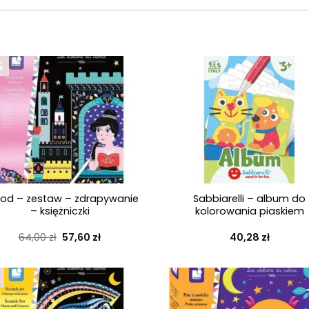
%
+
od – zestaw – zdrapywanie
Sabbiarelli – album do
– księżniczki
kolorowania piaskiem
Pierwotna
Aktualna
64,00
zł
57,60
zł
40,28
zł
cena
cena
wynosiła:
wynosi:
64,00 zł.
57,60 zł.