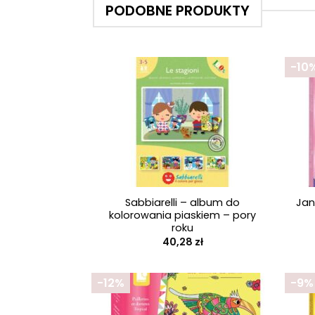
PODOBNE PRODUKTY
-10
+
+
Sabbiarelli – album do
Jan
kolorowania piaskiem – pory
roku
40,28
zł
-12%
-9%