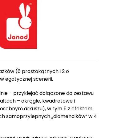
8
0
z
zków (6 prostokątnych i 2 o
w egotycznej scenerii.
lnie – przyklejać dołączone do zestawu
ałtach – okrągłe, kwadratowe i
a osobnym arkuszu), w tym 5 z efektem
ych samoprzylepnych „diamencików” w 4
ajającej, wyciszającej zabawy, a gotowe