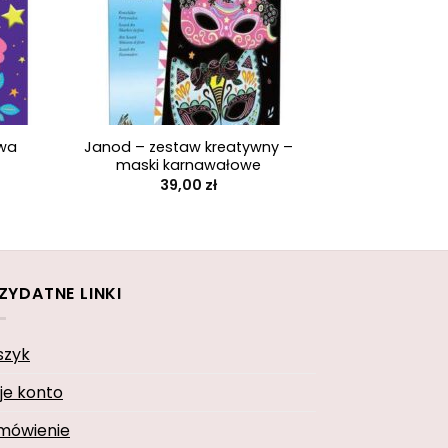
+
owa
Janod – zestaw kreatywny –
maski karnawałowe
39,00
zł
ZYDATNE LINKI
szyk
je konto
mówienie