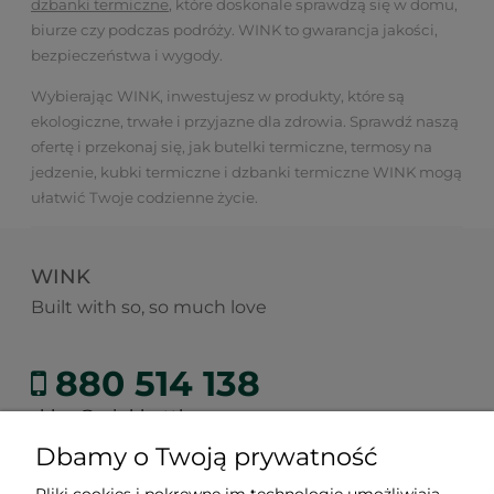
dzbanki termiczne
, które doskonale sprawdzą się w domu,
biurze czy podczas podróży. WINK to gwarancja jakości,
bezpieczeństwa i wygody.
Wybierając WINK, inwestujesz w produkty, które są
ekologiczne, trwałe i przyjazne dla zdrowia. Sprawdź naszą
ofertę i przekonaj się, jak butelki termiczne, termosy na
jedzenie, kubki termiczne i dzbanki termiczne WINK mogą
ułatwić Twoje codzienne życie.
WINK
Built with so, so much love
880 514 138
sklep@winkbottle.com
Dbamy o Twoją prywatność