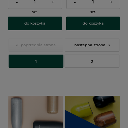
-
+
-
+
szt.
szt.
do koszyka
do koszyka
«
»
1
2