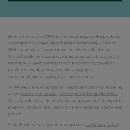
Butelki termiczne
WINK to wielokrotnego użytku produkty
wykonane z wysokiej jakości stali nierdzewnej, wolne od
BPA, co sprawia, że są bezpieczne również dla dzieci.
Nasze butelki termiczne wyróżniają się na tle tradycyjnych
termosów, kubków termicznych, bidonów czy zwykłych
butelek na wodę, oferując większą wygodę i
funkcjonalność w codziennym użytkowaniu.
WINK oferuje również szeroki wybór termosów na jedzenie,
w tym
termosy obiadowe
i
termosy na jedzenie dla dzieci
.
Nasze produkty są idealne do przechowywania i transportu
posiłków, zapewniając optymalną temperaturę przez wiele
godzin.
Dodatkowo, w naszej ofercie znajdziesz
kubki termiczne
i