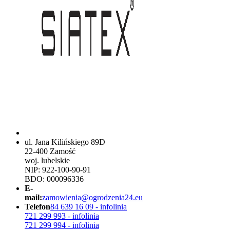
ul. Jana Kilińskiego 89D
22-400 Zamość
woj. lubelskie
NIP: 922-100-90-91
BDO: 000096336
E-
mail:
zamowienia@ogrodzenia24.eu
Telefon
84 639 16 09 - infolinia
721 299 993 - infolinia
721 299 994 - infolinia