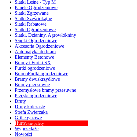
Siatki Leśne - Typ M
Panele Ogrodzeniowe
Siatki Zgrzewane
Siatki Sześciokątne
Siatki Rabatowe
Siatki Ogrodzeniowe
Siatki, Dzianiny, Agrowłókniny
Słupki Ogrodzeniowe
Akcesoria Ogrodzeniowe
Automatyka do bram
Elementy Betonowe
Bramy i Furtki SX
Furtki ogrodzeniowe
BramoFurtki ogrodzeniowe
Bramy dwuskrzydłowe
Bramy przesuwne
Przemysłowe bramy przesuwne
Przęsła ogrodzeniowe
Druty
Druty kolczaste
Strefa Zwierzaka
Grille gazowe
Hurt
Pełne palety
Wyprzedaże
Nowości