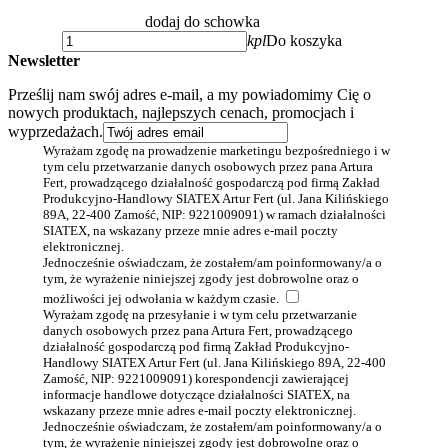
dodaj do schowka
kpl
Do koszyka
Newsletter
Prześlij nam swój adres e-mail, a my powiadomimy Cię o
nowych produktach, najlepszych cenach, promocjach i
wyprzedażach.
Wyrażam zgodę na prowadzenie marketingu bezpośredniego i w
tym celu przetwarzanie danych osobowych przez pana Artura
Fert, prowadzącego działalność gospodarczą pod firmą Zakład
Produkcyjno-Handlowy SIATEX Artur Fert (ul. Jana Kilińskiego
89A, 22-400 Zamość, NIP: 9221009091) w ramach działalności
SIATEX, na wskazany przeze mnie adres e-mail poczty
elektronicznej.
Jednocześnie oświadczam, że zostałem/am poinformowany/a o
tym, że wyrażenie niniejszej zgody jest dobrowolne oraz o
możliwości jej odwołania w każdym czasie.
Wyrażam zgodę na przesyłanie i w tym celu przetwarzanie
danych osobowych przez pana Artura Fert, prowadzącego
działalność gospodarczą pod firmą Zakład Produkcyjno-
Handlowy SIATEX Artur Fert (ul. Jana Kilińskiego 89A, 22-400
Zamość, NIP: 9221009091) korespondencji zawierającej
informacje handlowe dotyczące działalności SIATEX, na
wskazany przeze mnie adres e-mail poczty elektronicznej.
Jednocześnie oświadczam, że zostałem/am poinformowany/a o
tym, że wyrażenie niniejszej zgody jest dobrowolne oraz o