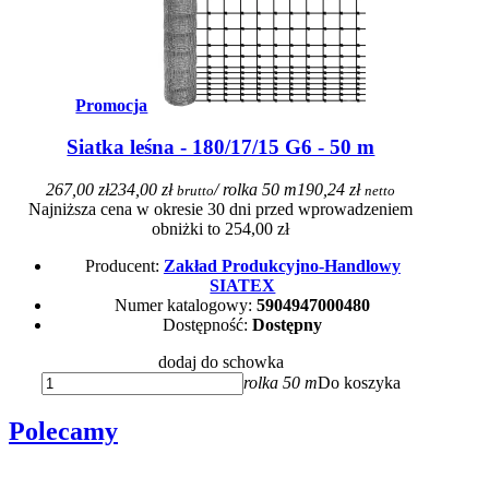
Promocja
Siatka leśna - 180/17/15 G6 - 50 m
267,00 zł
234,00 zł
/ rolka 50 m
190,24 zł
brutto
netto
Najniższa cena w okresie 30 dni przed wprowadzeniem
obniżki to 254,00 zł
Producent:
Zakład Produkcyjno-Handlowy
SIATEX
Numer katalogowy:
5904947000480
Dostępność:
Dostępny
dodaj do schowka
rolka 50 m
Do koszyka
Polecamy