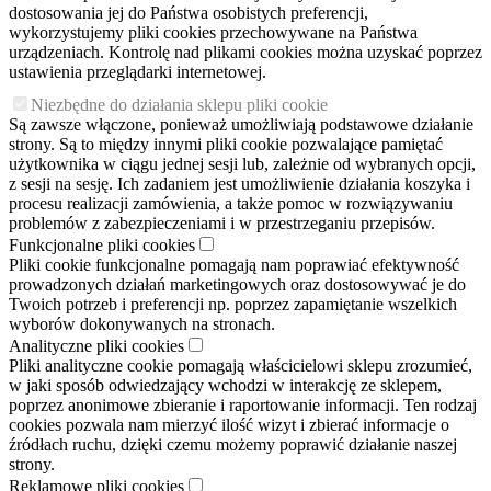
dostosowania jej do Państwa osobistych preferencji,
wykorzystujemy pliki cookies przechowywane na Państwa
urządzeniach. Kontrolę nad plikami cookies można uzyskać poprzez
ustawienia przeglądarki internetowej.
Niezbędne do działania sklepu pliki cookie
Są zawsze włączone, ponieważ umożliwiają podstawowe działanie
strony. Są to między innymi pliki cookie pozwalające pamiętać
użytkownika w ciągu jednej sesji lub, zależnie od wybranych opcji,
z sesji na sesję. Ich zadaniem jest umożliwienie działania koszyka i
procesu realizacji zamówienia, a także pomoc w rozwiązywaniu
problemów z zabezpieczeniami i w przestrzeganiu przepisów.
Funkcjonalne pliki cookies
Pliki cookie funkcjonalne pomagają nam poprawiać efektywność
prowadzonych działań marketingowych oraz dostosowywać je do
Twoich potrzeb i preferencji np. poprzez zapamiętanie wszelkich
wyborów dokonywanych na stronach.
Analityczne pliki cookies
Pliki analityczne cookie pomagają właścicielowi sklepu zrozumieć,
w jaki sposób odwiedzający wchodzi w interakcję ze sklepem,
poprzez anonimowe zbieranie i raportowanie informacji. Ten rodzaj
cookies pozwala nam mierzyć ilość wizyt i zbierać informacje o
źródłach ruchu, dzięki czemu możemy poprawić działanie naszej
strony.
Reklamowe pliki cookies