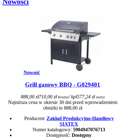
Nowości
Nowość
Grill gazowy BBQ - G029401
888,00 zł
710,00 zł
/ kpl
577,24 zł
brutto
netto
Najniższa cena w okresie 30 dni przed wprowadzeniem
obniżki to 888,00 zł
Producent:
Zakład Produkcyjno-Handlowy
SIATEX
Numer katalogowy:
5904947076713
Dostępność:
Dostępny