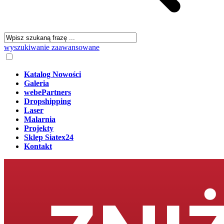
wyszukiwanie zaawansowane
Katalog Nowości
Galeria
webePartners
Dropshipping
Laser
Malarnia
Projekty
Sklep Siatex24
Kontakt