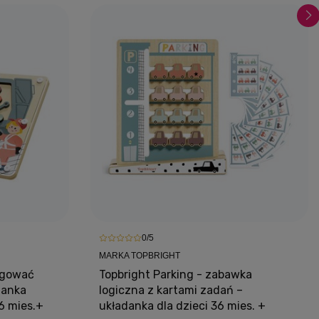
0/5
MARKA TOPBRIGHT
egować
Topbright Parking - zabawka
danka
logiczna z kartami zadań –
6 mies.+
układanka dla dzieci 36 mies. +