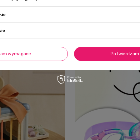
kie
kie
zam wymagane
Potwierdzam 