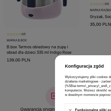
0/5
MARKA RAZB
Gryzak, So
35,00 PLN
0/5
MARKA B.BOX
B.box Termos obiadowy na zupę i
obiad dla dzieci 335 ml Indigo Rose
139,00 PLN
Konfiguracja zgód
Wykorzystujemy pliki cookies d
działania marketingowe - zarówn
(%5Biai:terms\_privacy\_and\_c
komputerze. Możesz określić wa
w dowolnym momencie poprzez u
Gwarancja oryginalności produktów
Funkcjonalne pliki 