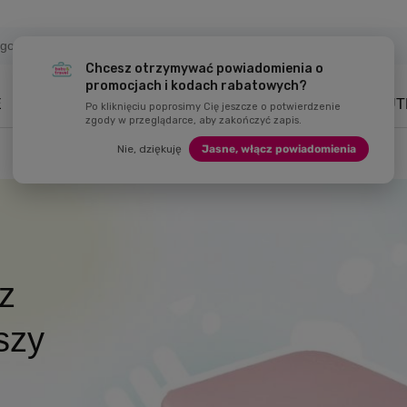
Chcesz otrzymywać powiadomienia o
promocjach i kodach rabatowych?
E
NAWODNIENIE
DZIECKO
ZABAWKI
MARKI
OUT
Po kliknięciu poprosimy Cię jeszcze o potwierdzenie
zgody w przeglądarce, aby zakończyć zapis.
Nie, dziękuję
Jasne, włącz powiadomienia
z
 rabatem
wakacje
szy
hboxy