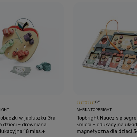
0/5
IGHT
MARKA TOPBRIGHT
Robaczki w jabłuszku Gra
Topbright Naucz się segr
a dzieci – drewniana
śmieci – edukacyjna ukła
ukacyjna 18 mies.+
magnetyczna dla dzieci 3