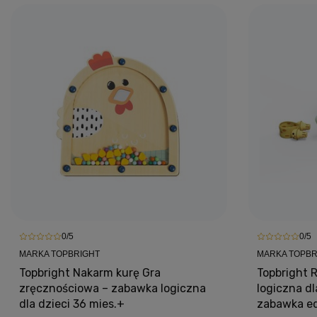
0/5
0/5
MARKA TOPBRIGHT
MARKA TOPBR
Topbright Nakarm kurę Gra
Topbright 
zręcznościowa – zabawka logiczna
logiczna dl
dla dzieci 36 mies.+
zabawka ed