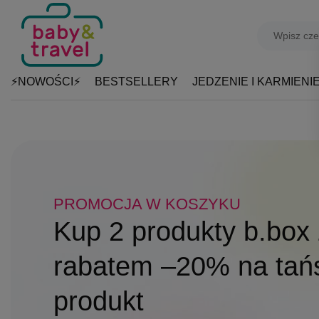
⚡NOWOŚCI⚡
BESTSELLERY
JEDZENIE I KARMIENI
PROMOCJA W KOSZYKU
DO 31.08
SZKOLNY NIEZBĘDNIK!
Kup 2 produkty b.box 
Produkty Playshoes z
Patent na beztroskie 
rabatem –20% na tań
–15%
Butelki, bidony i lunc
produkt