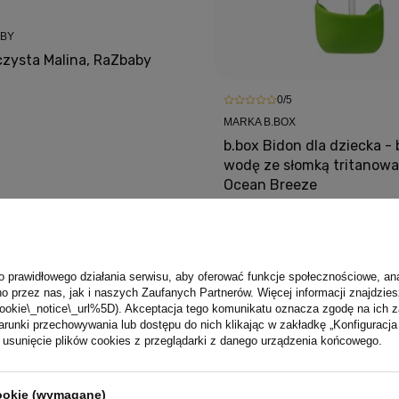
ABY
czysta Malina, RaZbaby
0/5
MARKA B.BOX
b.box Bidon dla dziecka - 
wodę ze słomką tritanow
Ocean Breeze
99,00 PLN
o prawidłowego działania serwisu, aby oferować funkcje społecznościowe, an
o przez nas, jak i naszych Zaufanych Partnerów. Więcej informacji znajdzies
ookie\_notice\_url%5D). Akceptacja tego komunikatu oznacza zgodę na ich 
runki przechowywania lub dostępu do nich klikając w zakładkę „Konfigurac
sunięcie plików cookies z przeglądarki z danego urządzenia końcowego.
Darmowa dostawa od 99 zł
cookie (wymagane)