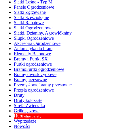
Siatki Leśne - Typ M
Panele Ogrodzeniowe
Siatki Zgrzewane
Siatki Sześciokątne
Siatki Rabatowe
Siatki Ogrodzeniowe
Siatki, Dzianiny, Agrowłókniny
Słupki Ogrodzeniowe
Akcesoria Ogrodzeniowe
Automatyka do bram
Elementy Betonowe
Bramy i Furtki SX
Furtki ogrodzeniowe
BramoFurtki ogrodzeniowe
Bramy dwuskrzydłowe
Bramy przesuwne
Przemysłowe bramy przesuwne
Przęsła ogrodzeniowe
Druty
Druty kolczaste
Strefa Zwierzaka
Grille gazowe
Hurt
Pełne palety
Wyprzedaże
Nowości