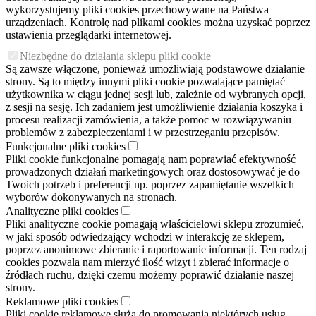
wykorzystujemy pliki cookies przechowywane na Państwa
urządzeniach. Kontrolę nad plikami cookies można uzyskać poprzez
ustawienia przeglądarki internetowej.
Niezbędne do działania sklepu pliki cookie
Są zawsze włączone, ponieważ umożliwiają podstawowe działanie
strony. Są to między innymi pliki cookie pozwalające pamiętać
użytkownika w ciągu jednej sesji lub, zależnie od wybranych opcji,
z sesji na sesję. Ich zadaniem jest umożliwienie działania koszyka i
procesu realizacji zamówienia, a także pomoc w rozwiązywaniu
problemów z zabezpieczeniami i w przestrzeganiu przepisów.
Funkcjonalne pliki cookies
Pliki cookie funkcjonalne pomagają nam poprawiać efektywność
prowadzonych działań marketingowych oraz dostosowywać je do
Twoich potrzeb i preferencji np. poprzez zapamiętanie wszelkich
wyborów dokonywanych na stronach.
Analityczne pliki cookies
Pliki analityczne cookie pomagają właścicielowi sklepu zrozumieć,
w jaki sposób odwiedzający wchodzi w interakcję ze sklepem,
poprzez anonimowe zbieranie i raportowanie informacji. Ten rodzaj
cookies pozwala nam mierzyć ilość wizyt i zbierać informacje o
źródłach ruchu, dzięki czemu możemy poprawić działanie naszej
strony.
Reklamowe pliki cookies
Pliki cookie reklamowe służą do promowania niektórych usług,