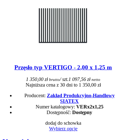
Przęsło typ VERTIGO - 2,00 x 1,25 m
1 350,00 zł
/ szt.
1 097,56 zł
brutto
netto
Najniższa cena z 30 dni to 1 350,00 zł
Producent:
Zakład Produkcyjno-Handlowy
SIATEX
Numer katalogowy:
VERx2x1,25
Dostępność:
Dostępny
dodaj do schowka
Wybierz opcje