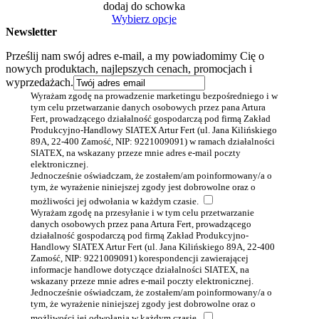
dodaj do schowka
Wybierz opcje
Newsletter
Prześlij nam swój adres e-mail, a my powiadomimy Cię o
nowych produktach, najlepszych cenach, promocjach i
wyprzedażach.
Wyrażam zgodę na prowadzenie marketingu bezpośredniego i w
tym celu przetwarzanie danych osobowych przez pana Artura
Fert, prowadzącego działalność gospodarczą pod firmą Zakład
Produkcyjno-Handlowy SIATEX Artur Fert (ul. Jana Kilińskiego
89A, 22-400 Zamość, NIP: 9221009091) w ramach działalności
SIATEX, na wskazany przeze mnie adres e-mail poczty
elektronicznej.
Jednocześnie oświadczam, że zostałem/am poinformowany/a o
tym, że wyrażenie niniejszej zgody jest dobrowolne oraz o
możliwości jej odwołania w każdym czasie.
Wyrażam zgodę na przesyłanie i w tym celu przetwarzanie
danych osobowych przez pana Artura Fert, prowadzącego
działalność gospodarczą pod firmą Zakład Produkcyjno-
Handlowy SIATEX Artur Fert (ul. Jana Kilińskiego 89A, 22-400
Zamość, NIP: 9221009091) korespondencji zawierającej
informacje handlowe dotyczące działalności SIATEX, na
wskazany przeze mnie adres e-mail poczty elektronicznej.
Jednocześnie oświadczam, że zostałem/am poinformowany/a o
tym, że wyrażenie niniejszej zgody jest dobrowolne oraz o
możliwości jej odwołania w każdym czasie.