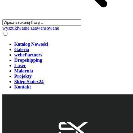
wyszukiwanie zaawansowane
Katalog Nowości
Galeria
webePartners
Dropshipping
Laser
Malarnia
Projekty
Sklep Siatex24
Kontakt