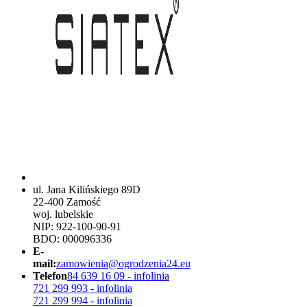
ul. Jana Kilińskiego 89D
22-400 Zamość
woj. lubelskie
NIP: 922-100-90-91
BDO: 000096336
E-
mail:
zamowienia@ogrodzenia24.eu
Telefon
84 639 16 09 - infolinia
721 299 993 - infolinia
721 299 994 - infolinia