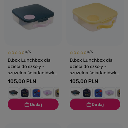
0/5
0/5
B.box Lunchbox dla
B.box Lunchbox dla
dzieci do szkoły -
dzieci do szkoły -
szczelna śniadaniówka
szczelna śniadaniówka
z przegródkami i
z przegródkami i
105,00 PLN
105,00 PLN
wkładem chłodzącym
wkładem chłodzącym
Indigo Rose
Lemon Twist