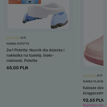
0/5
MARKA POTETTE
2w1 Potette: Nocnik dla dziecka i
nakładka na toaletę, biało-
niebieski, Potette
65,00 PLN
0/5
MARKA PLAYSHO
Kalosze dziec
ściągaczem, 
92,65 PLN
Najniższa cena 