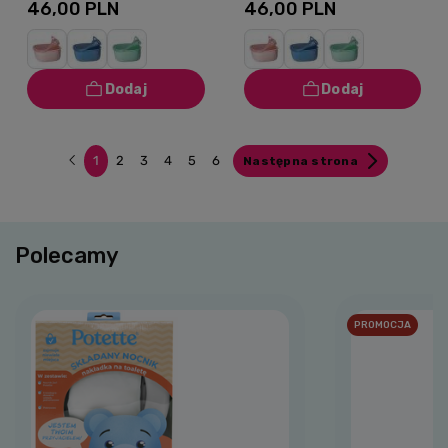
400 ml na zimne
400 ml na zimne
46,00 PLN
46,00 PLN
jedzenie Forest
jedzenie Ocean
1
2
3
4
5
6
Następna strona
Polecamy
PROMOCJA