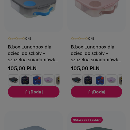
0/5
0/5
B.box Lunchbox dla
B.box Lunchbox dla
dzieci do szkoły -
dzieci do szkoły -
szczelna śniadaniówka
szczelna śniadaniówka
z przegródkami i
z przegródkami i
105,00 PLN
105,00 PLN
wkładem chłodzącym
wkładem chłodzącym
Blue Slate
Blush Crush
NASZ BESTSELLER