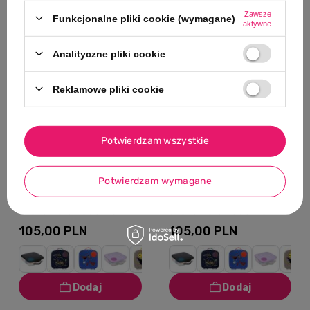
Zawsze
Funkcjonalne pliki cookie (wymagane)
aktywne
NASZ BESTSELLER
NASZ BESTSELLER
Analityczne pliki cookie
Reklamowe pliki cookie
Potwierdzam wszystkie
0/5
0/5
B.box Lunchbox dla
B.box Lunchbox dla
Potwierdzam wymagane
dzieci do szkoły -
dzieci do szkoły -
szczelna śniadaniówka
szczelna śniadaniówka
z przegródkami i
z przegródkami i
105,00 PLN
105,00 PLN
wkładem chłodzącym
wkładem chłodzącym
Night Vision
Ocean Breeze