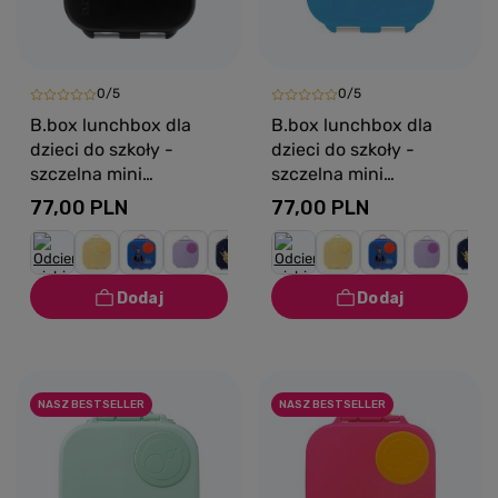
0/5
0/5
B.box lunchbox dla
B.box lunchbox dla
dzieci do szkoły -
dzieci do szkoły -
szczelna mini
szczelna mini
śniadaniówka z
śniadaniówka z
77,00 PLN
77,00 PLN
przegródkami Night
przegródkami Ocean
Vision
Breeze
NASZ BESTSELLER
NASZ BESTSELLER