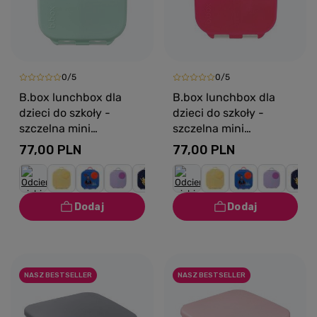
0/5
0/5
B.box lunchbox dla
B.box lunchbox dla
dzieci do szkoły -
dzieci do szkoły -
szczelna mini
szczelna mini
śniadaniówka z
śniadaniówka z
77,00 PLN
77,00 PLN
przegródkami
przegródkami
Spearmint
Strawberry Shake
NASZ BESTSELLER
NASZ BESTSELLER