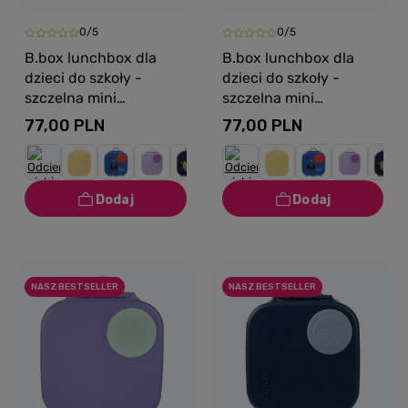
0/5
0/5
B.box lunchbox dla
B.box lunchbox dla
dzieci do szkoły -
dzieci do szkoły -
szczelna mini
szczelna mini
śniadaniówka z
śniadaniówka z
77,00 PLN
77,00 PLN
przegródkami Indigo
przegródkami Lemon
Rose
Twist
NASZ BESTSELLER
NASZ BESTSELLER