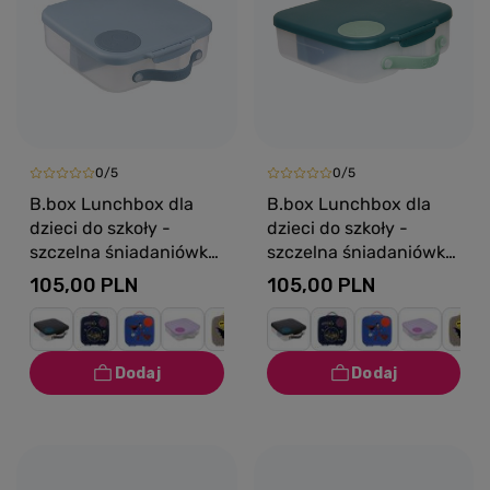
0/5
0/5
B.box Lunchbox dla
B.box Lunchbox dla
dzieci do szkoły -
dzieci do szkoły -
szczelna śniadaniówka
szczelna śniadaniówka
z przegródkami i
z przegródkami i
105,00 PLN
105,00 PLN
wkładem chłodzącym
wkładem chłodzącym
Chill Out
Emerald Forest