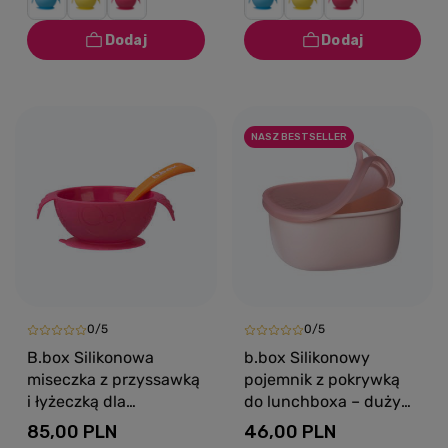
NASZ BESTSELLER
0/5
0/5
B.box Silikonowa
b.box Silikonowy
miseczka z przyssawką
pojemnik z pokrywką
i łyżeczką dla
do lunchboxa – duży
niemowlaka i dziecka
400 ml na zimne
85,00 PLN
46,00 PLN
Strawberry Shake
jedzenie Berry