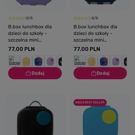
0/5
0/5
B.box lunchbox dla
B.box lunchbox dla
dzieci do szkoły -
dzieci do szkoły -
szczelna mini
szczelna mini
śniadaniówka z
śniadaniówka z
77,00 PLN
77,00 PLN
przegródkami Lilac Pop
przegródkami Midnight
NASZ BESTSELLER