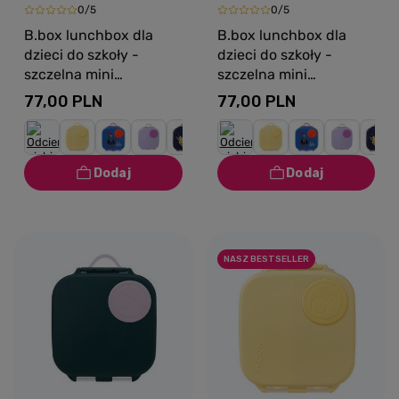
0/5
0/5
B.box lunchbox dla
B.box lunchbox dla
dzieci do szkoły -
dzieci do szkoły -
szczelna mini
szczelna mini
śniadaniówka z
śniadaniówka z
77,00 PLN
77,00 PLN
przegródkami Blue
przegródkami Chill Out
Slate
NASZ BESTSELLER