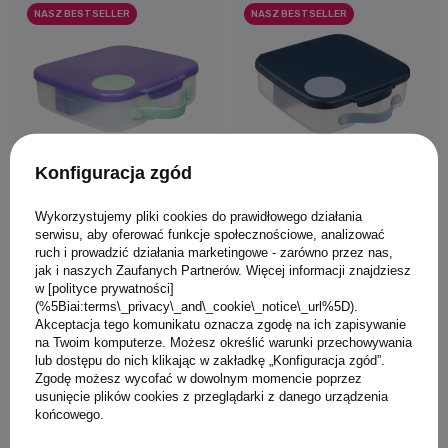
NASZ BESTSELLER
NASZ BESTSELLER
Konfiguracja zgód
0/5
0/5
Wykorzystujemy pliki cookies do prawidłowego działania
B.box Lunchbox dla
B.box Lunchbox dla
serwisu, aby oferować funkcje społecznościowe, analizować
ruch i prowadzić działania marketingowe - zarówno przez nas,
dzieci do szkoły -
dzieci do szkoły -
jak i naszych Zaufanych Partnerów. Więcej informacji znajdziesz
szczelna śniadaniówka
szczelna śniadaniówka
w [polityce prywatności]
z przegródkami i
z przegródkami i
(%5Biai:terms\_privacy\_and\_cookie\_notice\_url%5D).
105,00 PLN
105,00 PLN
wkładem chłodzącym
wkładem chłodzącym
Akceptacja tego komunikatu oznacza zgodę na ich zapisywanie
na Twoim komputerze. Możesz określić warunki przechowywania
Lilac Pop
Midnight
lub dostępu do nich klikając w zakładkę „Konfiguracja zgód”.
Zgodę możesz wycofać w dowolnym momencie poprzez
usunięcie plików cookies z przeglądarki z danego urządzenia
końcowego.