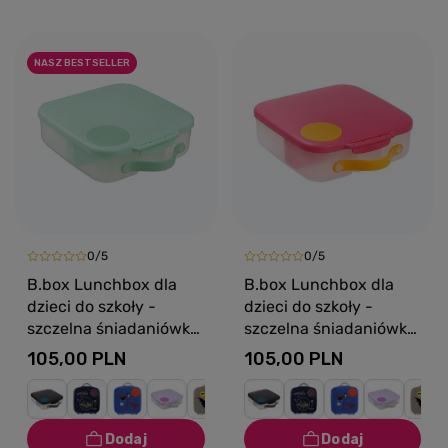
NASZ BESTSELLER
0/5
0/5
B.box Lunchbox dla
B.box Lunchbox dla
dzieci do szkoły -
dzieci do szkoły -
szczelna śniadaniówka
szczelna śniadaniówka
z przegródkami i
z przegródkami i
105,00 PLN
105,00 PLN
wkładem chłodzącym
wkładem chłodzącym
Spearmint
Strawberry Shake