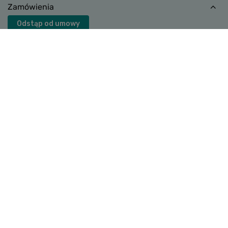
Zamówienia
Odstąp od umowy
Status zamówienia
Śledzenie przesyłki
Chcę zareklamować produkt
Chcę zwrócić produkt
Chcę wymienić towar
Kontakt
Konto
INFORMACJE
POMOC