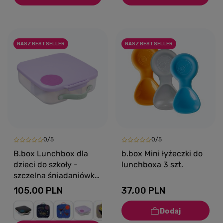
NASZ BESTSELLER
NASZ BESTSELLER
0/5
0/5
B.box Lunchbox dla
b.box Mini łyżeczki do
dzieci do szkoły -
lunchboxa 3 szt.
szczelna śniadaniówka
z przegródkami i
105,00 PLN
37,00 PLN
wkładem chłodzącym
Sugar Plum