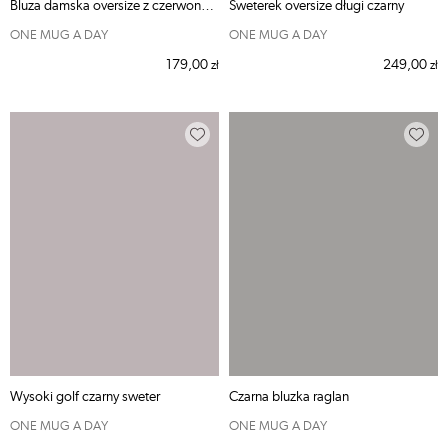
Bluza damska oversize z czerwonym nadrukiem z tyłu
Sweterek oversize długi czarny
ONE MUG A DAY
ONE MUG A DAY
179,00
249,00
zł
zł
Wysoki golf czarny sweter
Czarna bluzka raglan
ONE MUG A DAY
ONE MUG A DAY