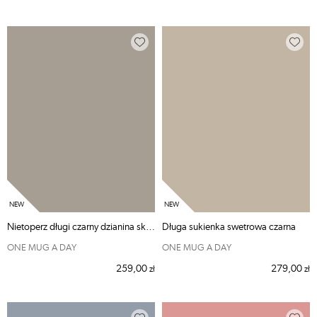
Nietoperz długi czarny dzianina skórzana
Długa sukienka swetrowa czarna
ONE MUG A DAY
ONE MUG A DAY
259,00
279,00
zł
zł