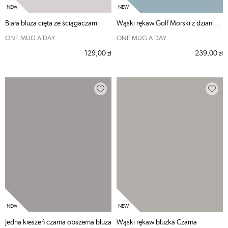
Biała bluza cięta ze ściągaczami
Wąski rękaw Golf Morski z dzianiny pętelkowej
ONE MUG A DAY
ONE MUG A DAY
129,00
239,00
zł
zł
Jedna kieszeń czarna obszerna bluza
Wąski rękaw bluzka Czarna