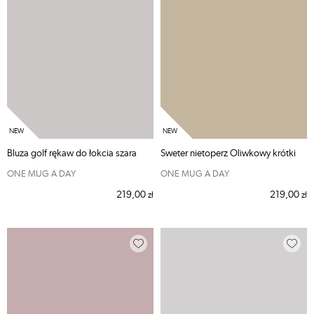
Bluza golf rękaw do łokcia szara
Sweter nietoperz Oliwkowy krótki
ONE MUG A DAY
ONE MUG A DAY
219,00
219,00
zł
zł