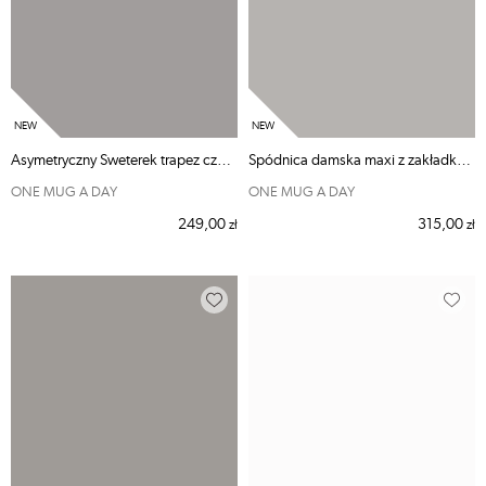
Asymetryczny Sweterek trapez czarny
Spódnica damska maxi z zakładkami i kieszeniami
ONE MUG A DAY
ONE MUG A DAY
249,00
315,00
zł
zł