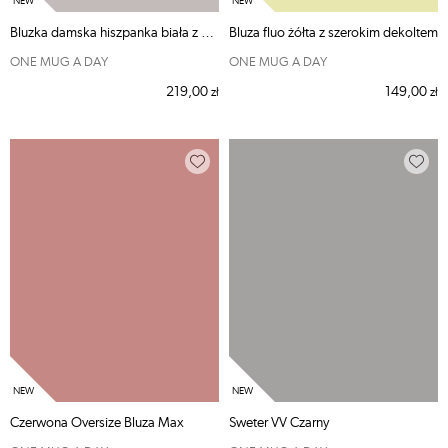
Bluzka damska hiszpanka biała z gumką w dekolcie i wiązanymi rękawkami
Bluza fluo żółta z szerokim dekoltem
ONE MUG A DAY
ONE MUG A DAY
219,00
149,00
zł
zł
Czerwona Oversize Bluza Max
Sweter VV Czarny