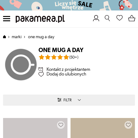
›
›
marki
one mug a day
pakamera
OK
ONE MUG A DAY
(50+)
Kontakt z projektantem
Dodaj do ulubionych
FILTR