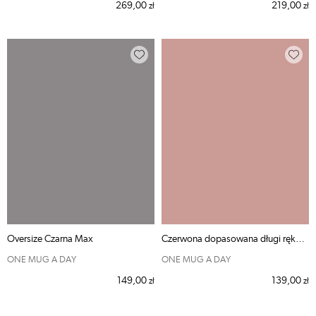
269,00
219,00
zł
zł
Oversize Czarna Max
Czerwona dopasowana długi rękaw szeroki dekolt
ONE MUG A DAY
ONE MUG A DAY
149,00
139,00
zł
zł