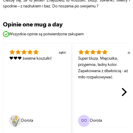
Cieszę się, że tu jesteś! Znajdziesz tu koszulki, bluzy, sukienki, swetry i
spodnie – z nadrukiem i bez. Do noszenia po swojemu ?
opinie one mug a day
Wszystkie opinie są potwierdzone zakupem
zgłoś
zgł
❤️❤️❤️ świetne koszulki!
Super bluza. Mięciutka,
przyjemna, ładny kolor.
Zapakowana z dbałością - aż
miło rozpakowywać.
Nastę
Dorota
Dorota
DO