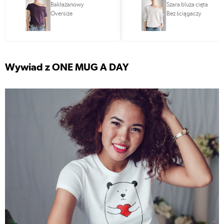
Bakłażanowy
Szara bluza cięta
Oversize
Bez ściągaczy
Wywiad z ONE MUG A DAY