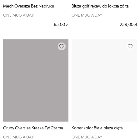
Mech Oversize Bez Nadruku
Bluza golf rękaw do łokcia żółta
ONE MUG A DAY
ONE MUG A DAY
65,00
239,00
zł
zł
Gruby Oversize Kreska Tył Czarna Max Z
Koper kolor Biała bluza cięta
ONE MUG A DAY
ONE MUG A DAY