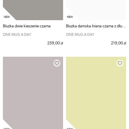
Bluzka dwie kieszenie czarna
Bluzka damska lniana czarna z długim rękawem i szerokim dekoltem
ONE MUG A DAY
ONE MUG A DAY
259,00
219,00
zł
zł