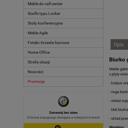
Meble do call center
Szafki typu Locker
Stoły konferencyjne
Meble Agile
Fotele i krzesła biurowe
Opis
Home Office
Biurko 
Strefa okazji
Meble gabi
Nowości
z płyty wi
Promocje
- korpus or
- noga biu
- stelaż wy
- blat biu
- układ pra
Wymiary: