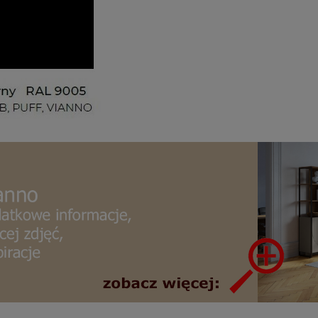
BIURKO DELTA
KRZESŁO HÅG CAPISCO 8126 Z
ZAOKRĄGLONYM SIEDZISKIEM
2 147,09 zł
6 616,97 zł
 regularna:
2 683,86 zł
Cena regularna:
7 784,67 zł
iższa cena:
2 134,29 zł
Najniższa cena:
6 421,46 zł
DO KOSZYKA
DO KOSZYKA