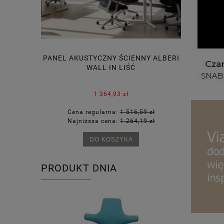
ERKIEM I
PANEL AKUSTYCZNY ŚCIENNY ALBERI
WALL IN LIŚĆ
1 364,93 zł
22 zł
Cena regularna:
1 516,59 zł
Cena
20 zł
Najniższa cena:
1 264,19 zł
Najn
DO KOSZYKA
PRODUKT DNIA