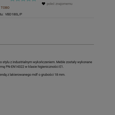
poleć znajomemu
TOBO
tu:
VBD180L/P
o stylu z industrialnym wykończeniem. Meble zostały wykonane
rmą PN-EN14322 w klasie higieniczności E1.
lendą z lakierowanego mdf o grubości 18 mm.