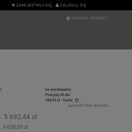
ZAREJESTRUJ SIĘ
ZALOGUJ SIĘ
KOSZYK:
(PUSTY)
ć:
na wyczerpaniu
:
Powyżej 30 dni
184,50 zł
- Kurier
sprawdź formy dostawy
Cena nie zawiera ewentualnych kosztów
5 692,44 zł
:
płatności
4 628,00 zł