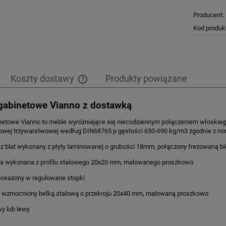
Producent:
Kod produk
Koszty dostawy
Produkty powiązane
gabinetowe Vianno z dostawką
Cena nie zawiera ewentualnych kosztów
płatności
netowe Vianno to meble wyróżniające się niecodziennym połączeniem włoskieg
órowej trzywarstwowej według DIN68765 p gęstości 650-690 kg/m3 zgodnie z no
az blat wykonany z płyty laminowanej o grubości 18mm, połączony frezowaną b
rka wykonana z profilu stalowego 20x20 mm, malowanego proszkowo
posażony w regulowane stopki
rka wzmocniony belką stalową o przekroju 20x40 mm, malowaną proszkowo
wy lub lewy