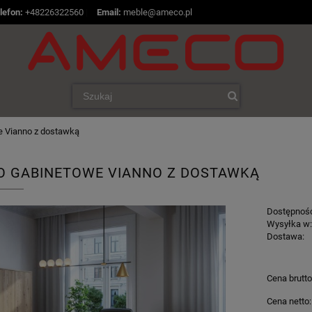
lefon:
+48226322560
|
Email:
meble@ameco.pl
e Vianno z dostawką
O GABINETOWE VIANNO Z DOSTAWKĄ
Dostępnoś
Wysyłka w
Dostawa:
Cena brutto
Cena netto: