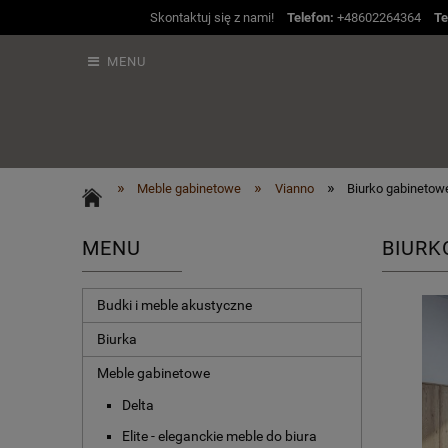
Skontaktuj się z nami!
Telefon:
+48602264364
Te
MENU
»
»
»
Meble gabinetowe
Vianno
Biurko gabinetow
MENU
BIURK
Budki i meble akustyczne
Biurka
Meble gabinetowe
Delta
Elite - eleganckie meble do biura