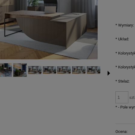
*
Wymiary:
*
Układ:
*
Kolorystyk
*
Kolorysty
*
Stelaż:
szt
*
- Pole w
Ocena: