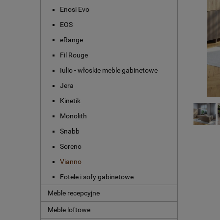
Enosi Evo
EOS
eRange
Fil Rouge
Iulio - włoskie meble gabinetowe
Jera
Kinetik
Monolith
Snabb
Soreno
Vianno
Fotele i sofy gabinetowe
Meble recepcyjne
Meble loftowe