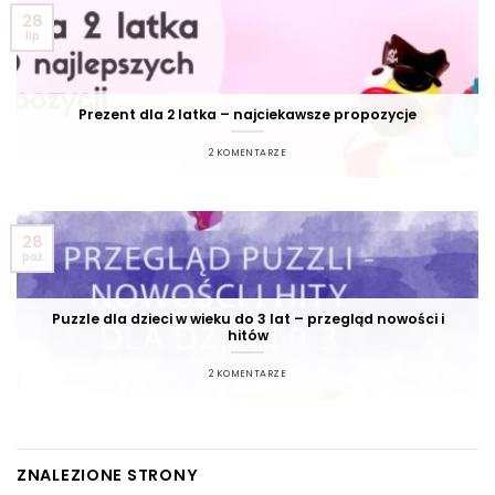
28
lip
Prezent dla 2 latka – najciekawsze propozycje
2 KOMENTARZE
28
paź
Puzzle dla dzieci w wieku do 3 lat – przegląd nowości i
hitów
2 KOMENTARZE
ZNALEZIONE STRONY