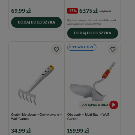
69,99 zł
63,75 zł
-25%
84,99 zł
Najniższa cena produktu w okresie 30 dni przed
DODAJ DO KOSZYKA
wprowadzeniem obniżki:
59,49 zł
DODAJ DO KOSZYKA
DOSTAWA 0 ZŁ
DOSTĘPNE WIDEO
Grabki Metalowe – Ocynkowane –
Obsypnik – Multi-Star – Wolf
Wolf Garten
Garten
34,99 zł
159,99 zł