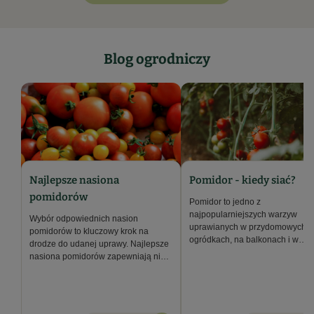
Blog ogrodniczy
Najlepsze nasiona
Pomidor - kiedy siać?
pomidorów
Pomidor to jedno z
najpopularniejszych warzyw
Wybór odpowiednich nasion
uprawianych w przydomowych
pomidorów to kluczowy krok na
ogródkach, na balkonach i w
drodze do udanej uprawy. Najlepsze
szklarniach. Choć botanicznie
nasiona pomidorów zapewniają nie
uznawany za owoc, w kuchni
tylko wysokie plony, ale również
traktujemy go jak warzywo. Właściwy
gwarantują intensywny smak,
moment na wysiew nasion
odporność na choroby oraz
pomidorów ma kluczowe znaczenie
możliwość uprawy w różnych