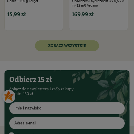
Roślin – 100 g Target
z nawozem i hydrożelem 3 x 0,5 x 8
m (12 m²) Vegano
15,99 zł
169,99 zł
ZOBACZ WSZYSTKIE
Odbierz 15 zł
dołącz do newslettera i zrób zakupy
za min. 150 zł