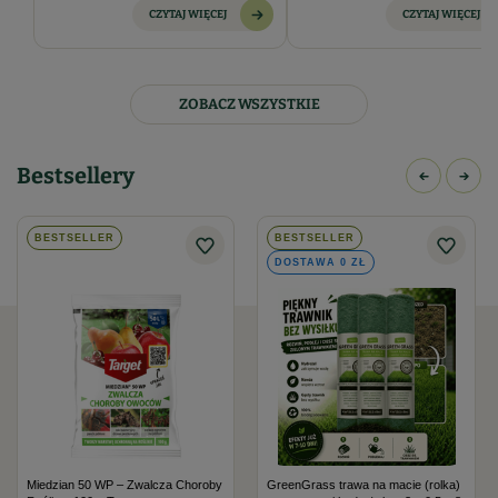
dla ich zdrowego wzrostu i obfit
warunkach. W tej kategorii znajdziesz
CZYTAJ WIĘCEJ
CZYTAJ WIĘCEJ
plonów. W poniższym artykule
starannie wyselekcjonowane
odpowiemy na pytanie “Pomidor 
odmiany oferowane przez nasz
sklep
kiedy siać?” i przeprowadzimy Cię
ogrodniczy
, które sprawdzą się
krok po kroku przez proces upra
zarówno u doświadczonych
tego ciepłolubnego warzywa.
ZOBACZ WSZYSTKIE
ogrodników, jak i u tych, którzy
dopiero rozpoczynają swoją
przygodę z uprawą pomidorów.
Bestsellery
BESTSELLER
BESTSELLER
DOSTAWA 0 ZŁ
Miedzian 50 WP – Zwalcza Choroby
GreenGrass trawa na macie (rolka)