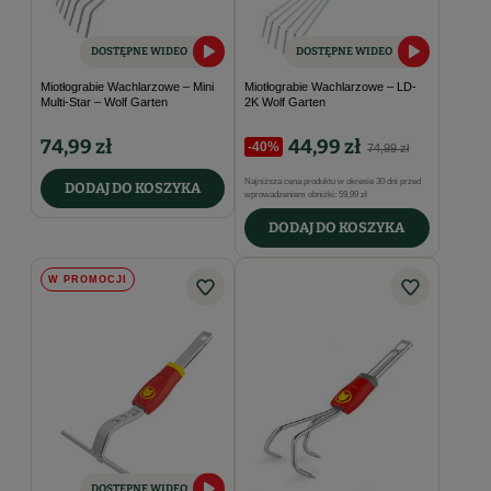
DOSTĘPNE WIDEO
DOSTĘPNE WIDEO
Miotłograbie Wachlarzowe – Mini
Miotłograbie Wachlarzowe – LD-
Multi-Star – Wolf Garten
2K Wolf Garten
74,99 zł
44,99 zł
-40%
74,99 zł
Najniższa cena produktu w okresie 30 dni przed
DODAJ DO KOSZYKA
wprowadzeniem obniżki:
59,99 zł
DODAJ DO KOSZYKA
W PROMOCJI
DOSTĘPNE WIDEO