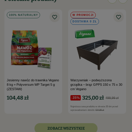
100% NATURALNY
W PROMOCJI
DOSTAWA 0 ZŁ
Jesienny nawóz do trawnika Vegano
Warzywniak – podwyższona
8 kg + Polyversum WP Target 5 g
grządka – brąz GPPS 150 x 75 x 30
(ZESTAW)
cm Vegano
104,48 zł
325,00 zł
-35%
499,99 zł
Najniższa cena produktu w okresie 30 dni przed
wprowadzeniem obniżki
424,99 zł
ZOBACZ WSZYSTKIE