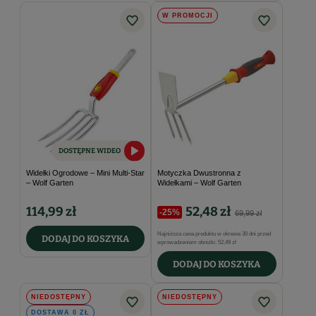
W PROMOCJI
DOSTĘPNE WIDEO
Widełki Ogrodowe – Mini Multi-Star
Motyczka Dwustronna z
– Wolf Garten
Widełkami – Wolf Garten
114,99 zł
52,48 zł
-25%
69,99 zł
Najniższa cena produktu w okresie 30 dni przed
DODAJ DO KOSZYKA
wprowadzeniem obniżki:
52,49 zł
DODAJ DO KOSZYKA
NIEDOSTĘPNY
NIEDOSTĘPNY
DOSTAWA 0 ZŁ