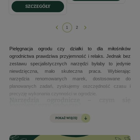
SZCZEGÓŁY
1
2
Pielęgnacja ogrodu czy działki to dla miłośników
ogrodnictwa prawdziwa przyjemność i relaks. Jednak bez
zestawu specjalistycznych narzędzi byłaby to jedynie
niewdzięczna, mało skuteczna praca. Wybierając
narzędzia renomowanych marek, dostosowane do
planowanych zadań, zyskujemy oszczędność czasu i
precyzję wykonania czynności w ogrodzie.
Narzędzia ogrodnicze – czym się
kierować przy wyborze?
POKAŻ WIĘCEJ