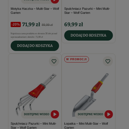
Motyka Haczka – Multi-Star – Wolf
Spulchniacz Pazurki – Mini Multi-
Garten
Star – Wolf Garten
71,99 zł
69,99 zł
-20%
89,99 zł
Najniższa cena produktu w okresie 30 dni przed
DODAJ DO KOSZYKA
wprowadzeniem obniżki:
71,99 zł
DODAJ DO KOSZYKA
W PROMOCJI
DOSTĘPNE WIDEO
DOSTĘPNE WIDEO
Spulchniacz Pazurki – Mini Multi-
Łopatka – Mini Multi-Star – Wolf
Star – Wolf Garten
Garten