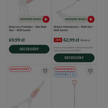
DOSTĘPNE WIDEO
DOSTĘPNE WIDEO
Motyczka Podwójna – Mini Multi-
Motyka Holenderska – Multi-Star –
Star – Wolf Garten
Wolf Garten
69,99 zł
62,99 zł
-30%
89,99 zł
Najniższa cena produktu w okresie 30 dni przed
SZCZEGÓŁY
wprowadzeniem obniżki:
89,99 zł
SZCZEGÓŁY
NIEDOSTĘPNY
NIEDOSTĘPNY
DOSTAWA 0 ZŁ