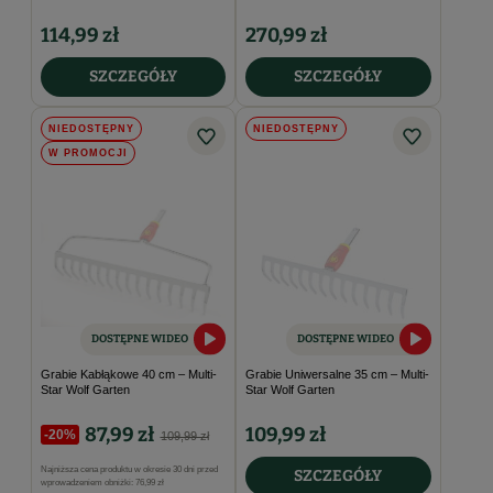
114,99 zł
270,99 zł
SZCZEGÓŁY
SZCZEGÓŁY
NIEDOSTĘPNY
NIEDOSTĘPNY
W PROMOCJI
DOSTĘPNE WIDEO
DOSTĘPNE WIDEO
Grabie Kabłąkowe 40 cm – Multi-
Grabie Uniwersalne 35 cm – Multi-
Star Wolf Garten
Star Wolf Garten
87,99 zł
109,99 zł
-20%
109,99 zł
Najniższa cena produktu w okresie 30 dni przed
SZCZEGÓŁY
wprowadzeniem obniżki:
76,99 zł