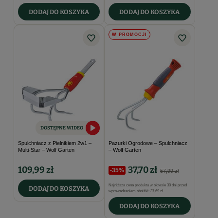
DODAJ DO KOSZYKA
DODAJ DO KOSZYKA
W PROMOCJI
DOSTĘPNE WIDEO
Spulchniacz z Pielnikiem 2w1 –
Pazurki Ogrodowe – Spulchniacz
Multi-Star – Wolf Garten
– Wolf Garten
109,99 zł
37,70 zł
-35%
57,99 zł
Najniższa cena produktu w okresie 30 dni przed
DODAJ DO KOSZYKA
wprowadzeniem obniżki:
37,69 zł
DODAJ DO KOSZYKA