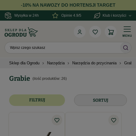
-10% NA NAWOZY DO HORTENSJI TARGET
Wysyłka w 24h
Opinie 4.9/5
Klub i korzyści
Sklep dla Ogrodu
Narzędzia
Narzędzia do przycinania
Grabie
Grabie
(ilość produktów:
26
)
FILTRUJ
SORTUJ