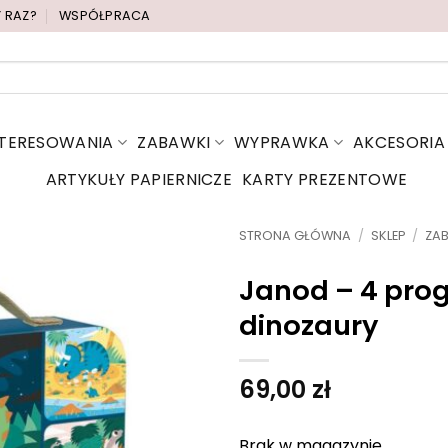
Y RAZ?
WSPÓŁPRACA
NTERESOWANIA
ZABAWKI
WYPRAWKA
AKCESORIA
ARTYKUŁY PAPIERNICZE
KARTY PREZENTOWE
STRONA GŁÓWNA
/
SKLEP
/
ZA
Janod – 4 pro
dinozaury
69,00
zł
Brak w magazynie