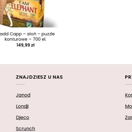
add Capp – słoń – puzzle
konturowe – 700 el.
149,99
zł
ZNAJDZIESZ U NAS
PR
Janod
Ko
Londji
Mo
Djeco
Za
Scrunch