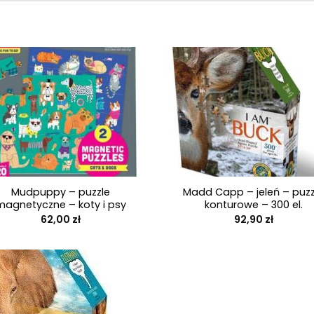
+
Mudpuppy – puzzle
Madd Capp – jeleń – puzz
magnetyczne – koty i psy
konturowe – 300 el.
62,00
zł
92,90
zł