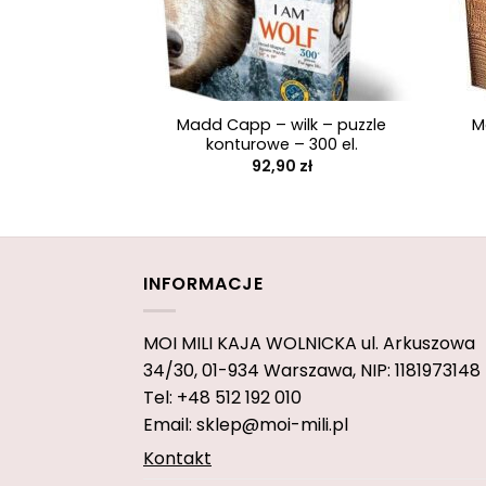
+
+
Madd Capp – wilk – puzzle
M
konturowe – 300 el.
92,90
zł
INFORMACJE
MOI MILI KAJA WOLNICKA
ul. Arkuszowa
34/30,
01-934 Warszawa, NIP: 1181973148
Tel: +48 512 192 010
Email: sklep@moi-mili.pl
Kontakt