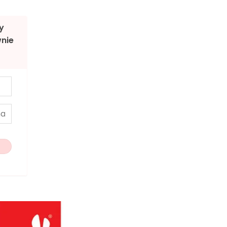
y
nie