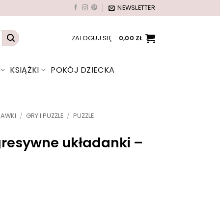
NEWSLETTER
ZALOGUJ SIĘ
0,00
ZŁ
KSIĄŻKI
POKÓJ DZIECKA
BAWKI
/
GRY I PUZZLE
/
PUZZLE
gresywne układanki –