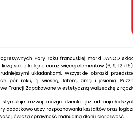
rogresywnych Pory roku francuskiej marki JANOD skła
e liczą sobie kolejno coraz więcej elementów (6, 9, 12 i 16
trudniejszymi układankami. Wszystkie obrazki przedst
ch pór roku, tj. wiosną, latem, zimą i jesienią. Puz
e Francji. Zapakowane w estetyczną walizeczkę z rączką.
i stymuluje rozwój mózgu dziecka już od najmłodszyc
óry dodatkowo uczy rozpoznawania kształtów oraz logiczn
ości, ćwiczą sprawność manualną dłoni i cierpliwość.
: