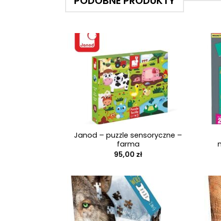
PODOBNE PRODUKTY
+
+
Janod – puzzle sensoryczne –
farma
95,00
zł