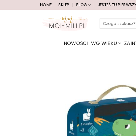
Przewiń
HOME
SKLEP
BLOG
JESTEŚ TU PIERWSZ
do
zawartości
Szukaj:
NOWOŚCI
WG WIEKU
ZAI