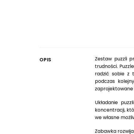
Zestaw puzzli p
OPIS
trudności. Puzzl
radzić sobie z 
podczas kolejny
zaprojektowane w
Układanie puzzl
koncentracji, kt
we własne możliw
Zabawka rozwija