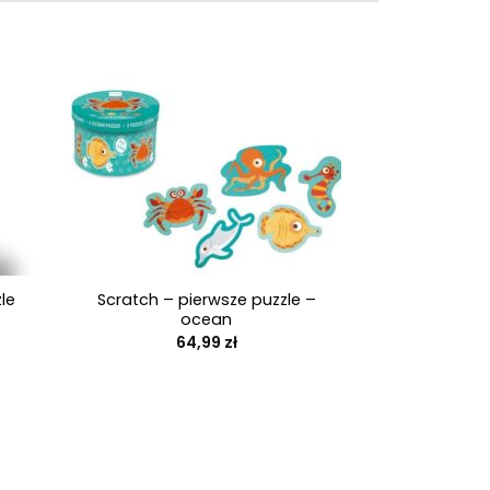
+
le
Scratch – pierwsze puzzle –
ocean
64,99
zł