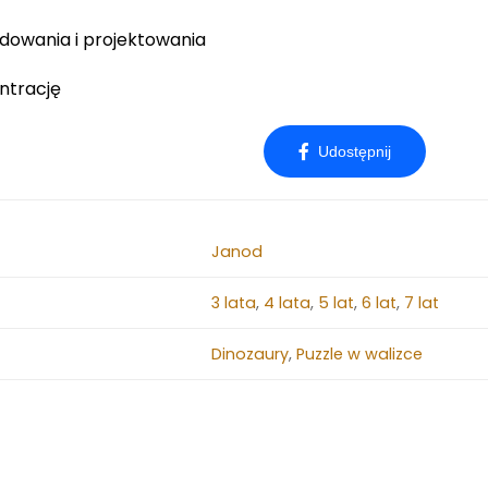
udowania i projektowania
ntrację
Janod
3 lata
,
4 lata
,
5 lat
,
6 lat
,
7 lat
Dinozaury
,
Puzzle w walizce