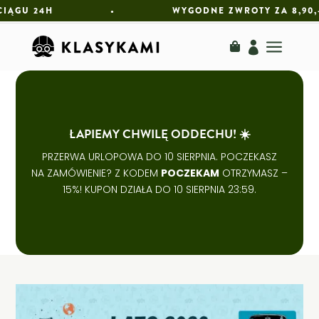
W CIĄGU 24H • WYGODNE ZWROTY ZA
a

ŁAPIEMY CHWILĘ ODDECHU! ☀️
PRZERWA URLOPOWA DO 10 SIERPNIA. POCZEKASZ
NA ZAMÓWIENIE? Z KODEM
POCZEKAM
OTRZYMASZ –
15%! KUPON DZIAŁA DO 10 SIERPNIA 23:59.