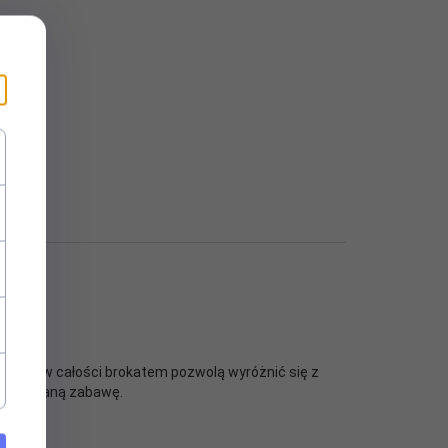
okryte w całości brokatem pozwolą wyróżnić się z
rzebieraną zabawę.