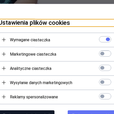
Ustawienia plików cookies
Wymagane ciasteczka
Marketingowe ciasteczka
Analityczne ciasteczka
oletowa.
Wysyłanie danych marketingowych
j dziewczynki. Ażurowe skrzydełka nietoperza w kolorze fioletowym, p
Reklamy spersonalizowane
na opaska zapewni komfort noszenia. Obowiązkowy gadżet na każdą p