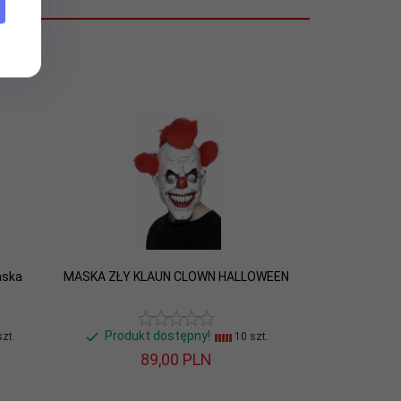
aska
MASKA ZŁY KLAUN CLOWN HALLOWEEN
Produkt dostępny!
zt.
10 szt.
89,
00
PLN