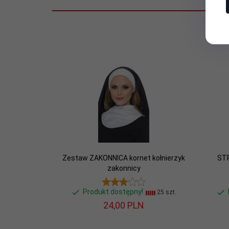
Zestaw ZAKONNICA kornet kołnierzyk
ST
zakonnicy
Produkt dostępny!
25 szt.
24,
00
PLN