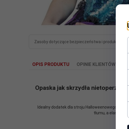
Zasoby dotyczące bezpieczeństwa i produktów
OPIS PRODUKTU
OPINIE KLIENTÓW
Opaska jak skrzydła nietoperza fi
Idealny dodatek dla stroju Halloweenowego każde
tłumu, a elastycz