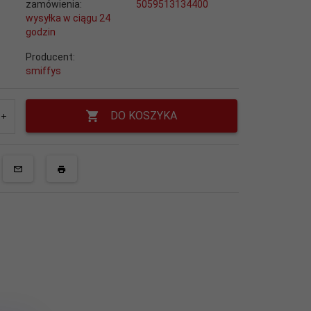
zamówienia:
5059513134400
wysyłka w ciągu 24
godzin
Producent:
smiffys
DO KOSZYKA