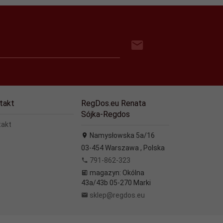
takt
RegDos.eu Renata
Sójka-Regdos
takt
Namysłowska 5a/16
03-454
Warszawa
,
Polska
791-862-323
magazyn: Okólna
43a/43b 05-270 Marki
sklep@regdos.eu