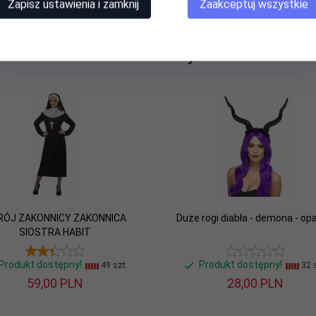
Zapisz ustawienia i zamknij
Zaakceptuj wszystkie
Polecamy
RÓJ ZAKONNICY ZAKONNICA
Duże rogi diabła - demona - op
SIOSTRA HABIT
Produkt dostępny!
Produkt dostępny!
49 szt.
32 s
59,
00
PLN
28,
00
PLN