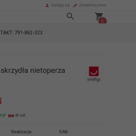
Zaloguj się
Zarejestruj mnie
0
TAKT: 791-862-323
 skrzydła nietoperza
N
ny!
45 szt.
Realizacja
EAN: