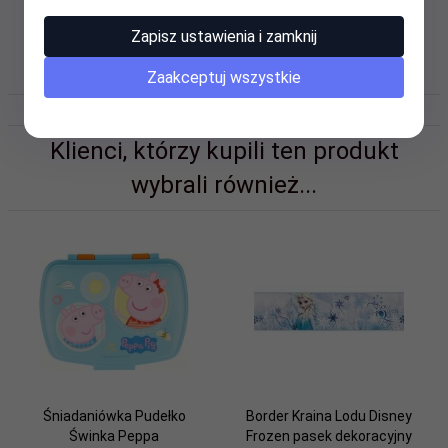
Zapisz ustawienia i zamknij
OPINIE KLIENTÓW
Zaakceptuj wszystkie
Klienci, którzy kupili ten produkt
wybrali również...
Śniadaniówka Pudełko
Border Kraina Lodu Disney
Świnka Peppa
Frozen pasek dekoracyjny