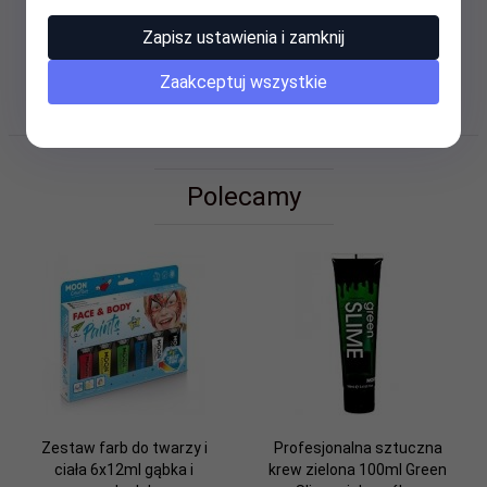
3szt - 3x12ml pastel UV
Zapisz ustawienia i zamknij
Zaakceptuj wszystkie
OPINIE KLIENTÓW
Polecamy
Zestaw farb do twarzy i
Profesjonalna sztuczna
ciała 6x12ml gąbka i
krew zielona 100ml Green