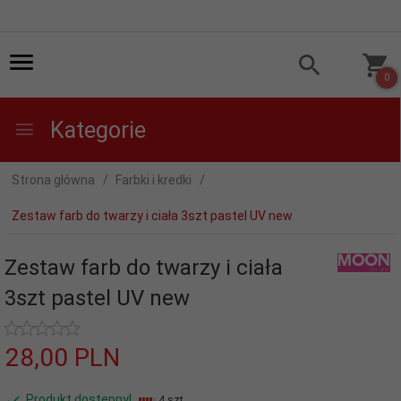
0
Kategorie
Strona główna
Farbki i kredki
Zestaw farb do twarzy i ciała 3szt pastel UV new
Zestaw farb do twarzy i ciała
3szt pastel UV new
28,
00
PLN
Produkt dostępny!
4 szt.