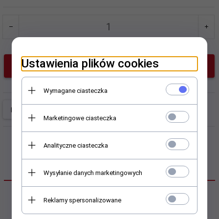
Ustawienia plików cookies
DO KOSZYKA
Wymagane ciasteczka
Marketingowe ciasteczka
Analityczne ciasteczka
OPIS PRODUKTU
Wysyłanie danych marketingowych
Zestaw farb do twarzy i ciała
Reklamy spersonalizowane