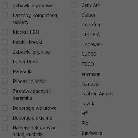
Daily Art
Zabawki ogrodowe
Dalber
Laptopy, komputerki,
tablety
Decofun
Klocki LEGO
DECOLA
Farbki i kredki
Decowall
Zabawki, gry, inne
DJECO
Fisher Price
EDCO
Parasolki
erismann
Plecaki, piórniki
Famosa
Zestawy naczyń i
Fashion Angels
ceramika
Favola
Dekoracje welurowe
Fifi
Dekoracje okienne
FIX
Naklejki dekoracyjne -
fun4walls
pokój, kuchnia,