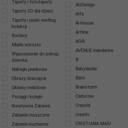
Tapety i fototapety
AGDesign
Tapety 3D dla dzieci
Alfa
Tapety i paski według
Arthouse
kolekcji
Artline
Bordery
ASiR
Miarki wzrostu
AVENUE mandarine
Wyposażenie do pokoju
B.
dziecka
Babylandia
Naklejki piankowe
Balvi
Obrazy dziecięce
Brainstorm
Okleiny meblowe
Carbotex
Pociągi i kolejki
Crayola
Kreatywna Zabawa
creativ
Zabawki muzyczne
CRISTIANA MASI
Zabawki kuchenne