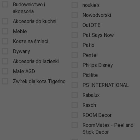
Budownictwo i
noukie's
akcesoria
Nowodvorski
Akcesoria do kuchni
OutOTB
Meble
Pat Says Now
Kosze na śmieci
Patio
Dywany
Pentel
Akcesoria do łazienki
Philips Disney
Małe AGD
Pidilite
Żwirek dla kota Tigerino
PS INTERNATIONAL
Rabalux
Rasch
ROOM Decor
RoomMates - Peel and
Stick Decor