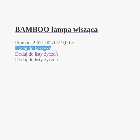
BAMBOO lampa wisząca
Pierwotna
Aktualna
Promocja!
671,00
zł
319,00
zł
cena
cena
Dodaj do koszyka
wynosiła:
wynosi:
Dodaj do listy życzeń
671,00 zł.
319,00 zł.
Dodaj do listy życzeń