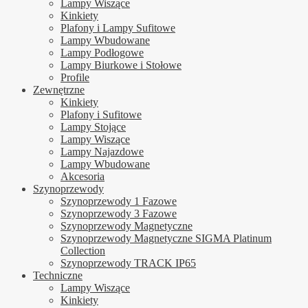
Lampy Wiszące
Kinkiety
Plafony i Lampy Sufitowe
Lampy Wbudowane
Lampy Podłogowe
Lampy Biurkowe i Stołowe
Profile
Zewnętrzne
Kinkiety
Plafony i Sufitowe
Lampy Stojące
Lampy Wiszące
Lampy Najazdowe
Lampy Wbudowane
Akcesoria
Szynoprzewody
Szynoprzewody 1 Fazowe
Szynoprzewody 3 Fazowe
Szynoprzewody Magnetyczne
Szynoprzewody Magnetyczne SIGMA Platinum
Collection
Szynoprzewody TRACK IP65
Techniczne
Lampy Wiszące
Kinkiety