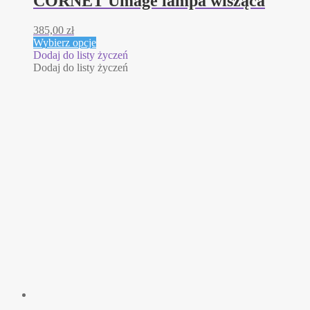
CORNET Umage lampa wisząca
385,00
zł
Ten
Wybierz opcje
produkt
Dodaj do listy życzeń
ma
Dodaj do listy życzeń
wiele
wariantów.
Opcje
można
wybrać
na
stronie
produktu