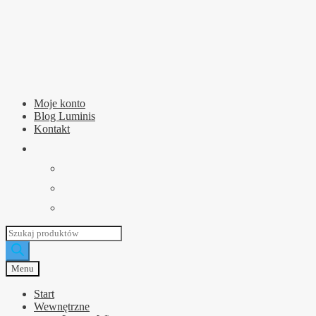
Przejdź
Przejdź
do
do
nawigacji
treści
Moje konto
Blog Luminis
Kontakt
Wyszukiwarka
produktów
Menu
Start
Wewnętrzne