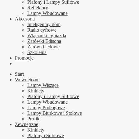
Plafony i Lampy Sufitowe
Reflektory
Lampy Wbudowane
Akcesoria
Inteligentny dom
Radio cyfrowe
Włączniki i gniazda
Żarówki Edisona
Żarówki ledowe
Szkolenia
Promocje
Start
Wewnętrzne
Lampy Wiszące
Kinkiety
Plafony i Lampy Sufitowe
Lampy Wbudowane
Lampy Podłogowe
Lampy Biurkowe i Stołowe
Profile
Zewnętrzne
Kinkiety
Plafony i Sufitowe