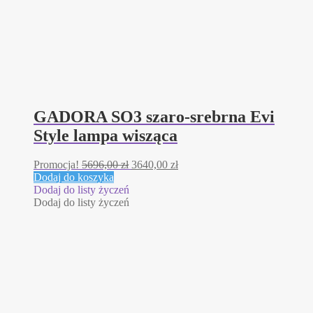
GADORA SO3 szaro-srebrna Evi
Style lampa wisząca
Pierwotna
Aktualna
Promocja!
5696,00
zł
3640,00
zł
cena
cena
Dodaj do koszyka
wynosiła:
wynosi:
Dodaj do listy życzeń
5696,00 zł.
3640,00 zł.
Dodaj do listy życzeń