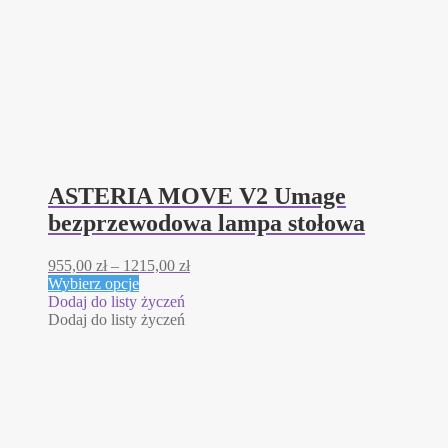
ASTERIA MOVE V2 Umage
bezprzewodowa lampa stołowa
Zakres
955,00
zł
–
1215,00
zł
Ten
cen:
Wybierz opcje
produkt
od
Dodaj do listy życzeń
ma
955,00 zł
Dodaj do listy życzeń
wiele
do
wariantów.
1215,00 zł
Opcje
można
wybrać
na
stronie