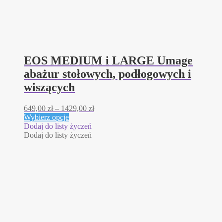
EOS MEDIUM i LARGE Umage
abażur stołowych, podłogowych i
wiszących
Zakres
649,00
zł
–
1429,00
zł
Ten
cen:
Wybierz opcje
produkt
od
Dodaj do listy życzeń
ma
649,00 zł
Dodaj do listy życzeń
wiele
do
wariantów.
1429,00 zł
Opcje
można
wybrać
na
stronie
produktu