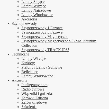
Lampy Stojące
Lampy Wiszące
Lampy Najazdowe
Lampy Wbudowane
Akcesoria
Szynoprzewody
Szynoprzewody 1 Fazowe
Szynoprzewody 3 Fazowe
Szynoprzewody Magnetyczne
Szynoprzewody Magnetyczne SIGMA Platinum
Collection
Szynoprzewody TRACK IP65
Techniczne
Lampy Wiszące
Kinkiety
Plafony i Lampy Sufitowe
Reflektory
Lampy Wbudowane
Akcesoria
Inteligentny dom
Radio cyfrowe
Włączniki i gniazda
Żarówki Edisona
Żarówki ledowe
Szkolenia