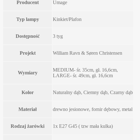
Producent
Umage
Typ lampy
Kinkiet/Plafon
Dostępność
3 tyg
Projekt
William Ravn & Søren Christensen
MEDIUM- śr. 35cm, gł. 16,6cm,
Wymiary
LARGE- śr. 49cm, gł. 16,6cm
Kolor
Naturalny dąb, Ciemny dąb, Czarny dąb
Materiał
drewno jesionowe, fornir dębowy, metal
Rodzaj żarówki
1x E27 G45 ( tzw mała kulka)