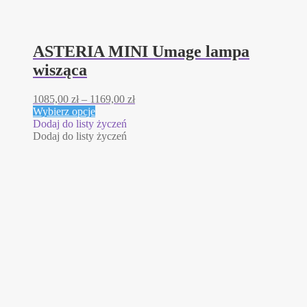
ASTERIA MINI Umage lampa
wisząca
Zakres
1085,00
zł
–
1169,00
zł
Ten
cen:
Wybierz opcje
produkt
od
Dodaj do listy życzeń
ma
1085,00 zł
Dodaj do listy życzeń
wiele
do
wariantów.
1169,00 zł
Opcje
można
wybrać
na
stronie
produktu