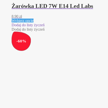
Żarówka LED 7W E14 Led Labs
8,90
zł
Ten
Wybierz opcje
produkt
Dodaj do listy życzeń
ma
Dodaj do listy życzeń
wiele
wariantów.
-
60
%
Opcje
można
wybrać
na
stronie
produktu