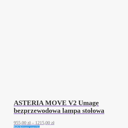
ASTERIA MOVE V2 Umage
bezprzewodowa lampa stołowa
Zakres
955,00
zł
–
1215,00
zł
Ten
cen:
Wybierz opcje