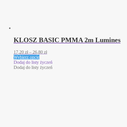
KLOSZ BASIC PMMA 2m Lumines
Zakres
17,20
zł
–
26,80
zł
Ten
cen:
Wybierz opcje
produkt
od
Dodaj do listy życzeń
ma
17,20 zł
Dodaj do listy życzeń
wiele
do
wariantów.
26,80 zł
Opcje
można
wybrać
na
stronie
produktu