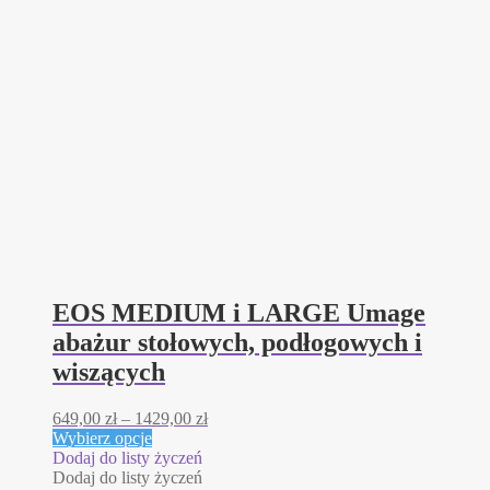
EOS MEDIUM i LARGE Umage
abażur stołowych, podłogowych i
wiszących
Zakres
649,00
zł
–
1429,00
zł
Ten
cen:
Wybierz opcje
produkt
od
Dodaj do listy życzeń
ma
649,00 zł
Dodaj do listy życzeń