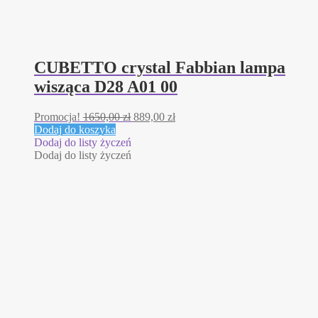
CUBETTO crystal Fabbian lampa
wisząca D28 A01 00
Pierwotna
Aktualna
Promocja!
1650,00
zł
889,00
zł
cena
cena
Dodaj do koszyka
wynosiła:
wynosi:
Dodaj do listy życzeń
1650,00 zł.
889,00 zł.
Dodaj do listy życzeń