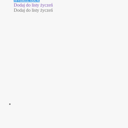
produkt
od
Dodaj do listy życzeń
ma
955,00 zł
Dodaj do listy życzeń
wiele
do
wariantów.
1215,00 zł
Opcje
można
wybrać
na
stronie
produktu