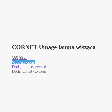
CORNET Umage lampa wisząca
385,00
zł
Ten
Wybierz opcje
produkt
Dodaj do listy życzeń
ma
Dodaj do listy życzeń
wiele
wariantów.
Opcje
można
wybrać
na
stronie
produktu