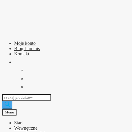
Przejdź
Przejdź
do
do
nawigacji
treści
Moje konto
Blog Luminis
Kontakt
Wyszukiwarka
produktów
Menu
Start
Wewnętrzne