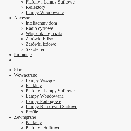
Plafony i Lampy Sufitowe
Reflektory
Lampy Wbudowane
Akcesoria
Inteligentny dom
Radio cyfrowe
Włączniki i gniazda
Żarówki Edisona
Żarówki ledowe
Szkolenia
Promocje
Start
Wewnętrzne
Lampy Wiszące
Kinkiety
Plafony i Lampy Sufitowe
Lampy Wbudowane
Lampy Podłogowe
Lampy Biurkowe i Stołowe
Profile
Zewnętrzne
Kinkiety
Plafony i Sufitowe