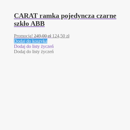
CARAT ramka pojedyncza czarne
szkło ABB
Pierwotna
Aktualna
Promocja!
249,00
zł
124,50
zł
cena
cena
Dodaj do koszyka
wynosiła:
wynosi:
Dodaj do listy życzeń
249,00 zł.
124,50 zł.
Dodaj do listy życzeń