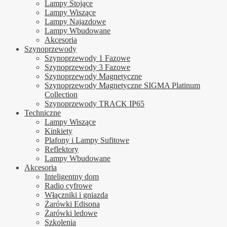
Lampy Stojące
Lampy Wiszące
Lampy Najazdowe
Lampy Wbudowane
Akcesoria
Szynoprzewody
Szynoprzewody 1 Fazowe
Szynoprzewody 3 Fazowe
Szynoprzewody Magnetyczne
Szynoprzewody Magnetyczne SIGMA Platinum
Collection
Szynoprzewody TRACK IP65
Techniczne
Lampy Wiszące
Kinkiety
Plafony i Lampy Sufitowe
Reflektory
Lampy Wbudowane
Akcesoria
Inteligentny dom
Radio cyfrowe
Włączniki i gniazda
Żarówki Edisona
Żarówki ledowe
Szkolenia