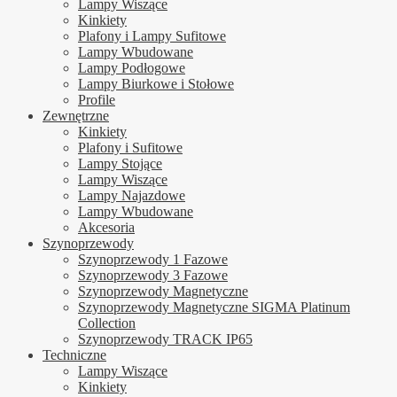
Lampy Wiszące
Kinkiety
Plafony i Lampy Sufitowe
Lampy Wbudowane
Lampy Podłogowe
Lampy Biurkowe i Stołowe
Profile
Zewnętrzne
Kinkiety
Plafony i Sufitowe
Lampy Stojące
Lampy Wiszące
Lampy Najazdowe
Lampy Wbudowane
Akcesoria
Szynoprzewody
Szynoprzewody 1 Fazowe
Szynoprzewody 3 Fazowe
Szynoprzewody Magnetyczne
Szynoprzewody Magnetyczne SIGMA Platinum
Collection
Szynoprzewody TRACK IP65
Techniczne
Lampy Wiszące
Kinkiety