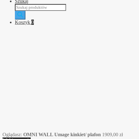
Szukaj
Wyszukiwarka
produktów
Koszyk
0
Oglądasz:
OMNI WALL Umage kinkiet/ plafon
1909,00
zł