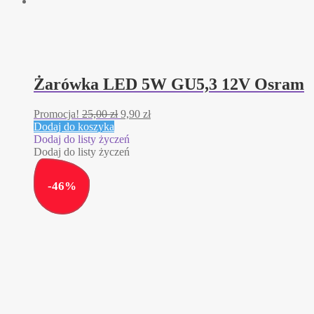
Żarówka LED 5W GU5,3 12V Osram
Pierwotna
Aktualna
Promocja!
25,00
zł
9,90
zł
cena
cena
Dodaj do koszyka
wynosiła:
wynosi:
Dodaj do listy życzeń
25,00 zł.
9,90 zł.
Dodaj do listy życzeń
-
46
%