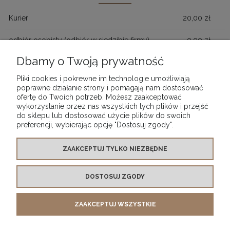
KOSZTÓW PŁATNOŚ
Kurier
20,00 zł
odbiór osobisty
(odbiór w siedzibie firmy)
0,00 zł
Dbamy o Twoją prywatność
Pliki cookies i pokrewne im technologie umożliwiają
poprawne działanie strony i pomagają nam dostosować
POMOC
ofertę do Twoich potrzeb. Możesz zaakceptować
wykorzystanie przez nas wszystkich tych plików i przejść
do sklepu lub dostosować użycie plików do swoich
MOJE KONTO
preferencji, wybierając opcję "Dostosuj zgody".
PŁATNOŚCI I DOSTAWA
ZAAKCEPTUJ TYLKO NIEZBĘDNE
DOSTOSUJ ZGODY
INFORMACJE
ZAAKCEPTUJ WSZYSTKIE
O NAS