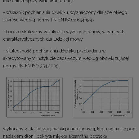
telefonicznej czy wideokonferencji
- wskaźnik pochłaniania dźwięku, wyznaczony dla szerokiego
zakresu według normy PN-EN ISO 11654:1997
- bardzo skuteczny w zakresie wyższych tonów, w tym tych,
charakterystycznych dla ludzkiej mowy
- skuteczność pochłaniania dźwięku przebadana w
akredytowanym instytucie badawczym według obowiązującej
normy PN-EN ISO 354:2005
wykonany z elastycznej pianki poliuretanowej, która ugina się pod
naciskiem dłoni, pokryta miękką aksamitną powłoką