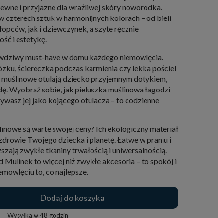
iewne i przyjazne dla wrażliwej skóry noworodka.
czterech sztuk w harmonijnych kolorach – od bieli
łopców, jak i dziewczynek, a szyte ręcznie
ść i estetykę.
rawdziwy must-have w domu każdego niemowlęcia.
ózku, ściereczka podczas karmienia czy lekka pościel
ny muślinowe otulają dziecko przyjemnym dotykiem,
ę. Wyobraź sobie, jak pieluszka muślinowa łagodzi
ywasz jej jako kojącego otulacza – to codzienne
linowe są warte swojej ceny? Ich ekologiczny materiał
 zdrowie Twojego dziecka i planetę. Łatwe w praniu i
zają zwykłe tkaniny trwałością i uniwersalnością.
d Mulinek to więcej niż zwykłe akcesoria – to spokój i
mowlęciu to, co najlepsze.
Dodaj do koszyka
Wysyłka w
48 godzin