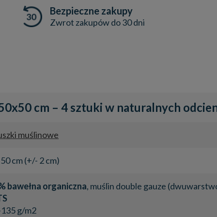
Bezpieczne zakupy
Zwrot zakupów do 30 dni
0x50 cm – 4 sztuki w naturalnych odcie
uszki muślinowe
 50 cm (+/- 2 cm)
% bawełna organiczna
, muślin double gauze (dwuwarstwo
TS
-135 g/m2