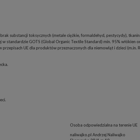
rak substancji toksycznych (metale ciężkie, formaldehyd, pestycydy), tkani
 w standardzie GOTS (Global Organic Textile Standard) min. 95% włókien or
przepisach UE dla produktów przeznaczonych dla niemowląt i dzieci (m.in.
ecka.
eci.
Osoba odpowiedzialna na terenie UE
naliwajko.pl Andrzej Naliwajko