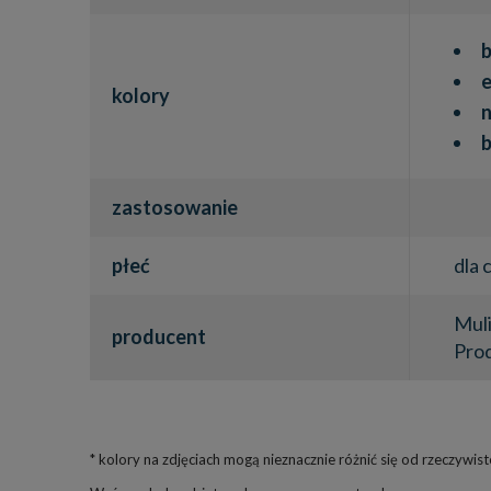
b
e
kolory
n
zastosowanie
płeć
dla 
Mul
producent
Prod
* kolory na zdjęciach mogą nieznacznie różnić się od rzeczywi