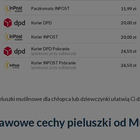
Paczkomaty INPOST
11,99 zł
Kurier DPD
20,00 zł
Kurier INPOST
20,00 zł
Kurier DPD Pobranie
26,50 zł
(płatność przy odbiorze)
Kurier INPOST Pobranie
26,50 zł
(płatność przy odbiorze)
ieluszki muślinowe dla chłopca lub dziewczynki ułatwią Ci 
awowe cechy pieluszki od M