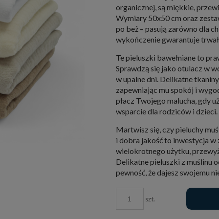
organicznej, są miękkie, przew
Wymiary 50x50 cm oraz zestaw 
po beż – pasują zarówno dla ch
wykończenie gwarantuje trwało
Te pieluszki bawełniane to p
Sprawdzą się jako otulacz w w
w upalne dni. Delikatne tkani
zapewniając mu spokój i wygod
płacz Twojego malucha, gdy uż
wsparcie dla rodziców i dzieci.
Martwisz się, czy pieluchy muś
i dobra jakość to inwestycja w
wielokrotnego użytku, przewyżs
Delikatne pieluszki z muślinu o
pewność, że dajesz swojemu nie
szt.