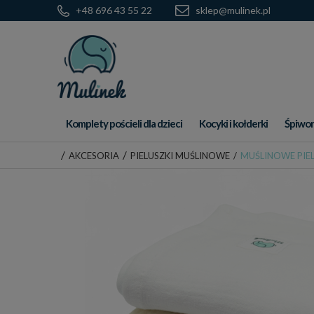
+48 696 43 55 22
sklep@mulinek.pl
Komplety pościeli dla dzieci
Kocyki i kołderki
Śpiwor
/
/
AKCESORIA
PIELUSZKI MUŚLINOWE
/
MUŚLINOWE PIELU