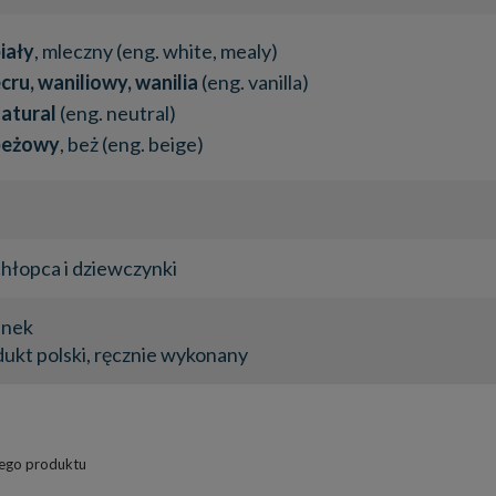
iały
, mleczny (eng. white, mealy)
cru, waniliowy, wanilia
(eng. vanilla)
atural
(eng. neutral)
beżowy
, beż (eng. beige)
chłopca i dziewczynki
inek
ukt polski, ręcznie wykonany
stego produktu