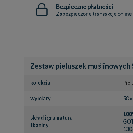
Bezpieczne płatności
Zabezpieczone transakcje online
Zestaw pieluszek muślinowych 5
kolekcja
Piel
wymiary
50 x
100
skład i gramatura
GO
tkaniny
130