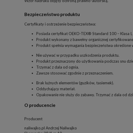
Wzór nadruku objęty ochroną prawno-autorską.
Bezpieczeństwo produktu
Certyfikaty i ostrzeżenie bezpieczeństwa:
Posiada certyfikat OEKO-TEX® Standard 100 – Klasa I, b
Produkt wykonany z bawełny organicznej certyfikowanej
Produkt spełnia wymagania bezpieczeństwa określone w 
Nie używać w przypadku uszkodzenia produktu.
Produkt przeznaczony do użytkowania podczas snu dzi
Trzymać z dala od ognia.
Zawsze stosować zgodnie z przeznaczeniem.
Brak luźnych elementów (guzików, tasiemek).
Oddychający materiał.
Opakowanie nie służy do zabawy. Trzymać z dala od dzi
O producencie
Producent
naliwajko.pl Andrzej Naliwajko