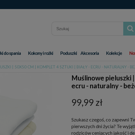
ki do spania
Kokony i rożki
Poduszki
Akcesoria
Kolekcje
No
SZKI | 50X50 CM | KOMPLET 4 SZTUKI | BIAŁY - ECRU - NATURALNY - 
Muślinowe pieluszki | 
ecru - naturalny - be
99,99 zł
Szukasz czegoś, co zapewni T
pierwszych dni życia? Te wyjąt
rodziców ceniących jakość i d