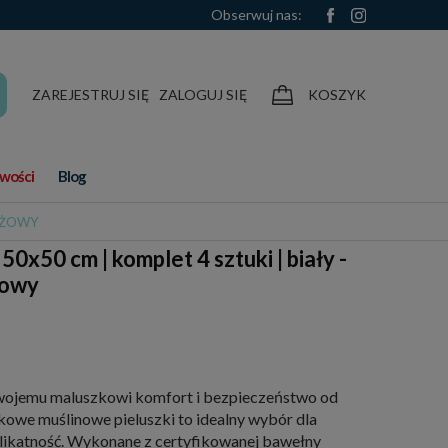
Obserwuj nas:
ZAREJESTRUJ SIĘ
ZALOGUJ SIĘ
KOSZYK
wości
Blog
BEŻOWY
50x50 cm | komplet 4 sztuki | biały -
żowy
wojemu maluszkowi komfort i bezpieczeństwo od
kowe muślinowe pieluszki to idealny wybór dla
elikatność. Wykonane z certyfikowanej bawełny