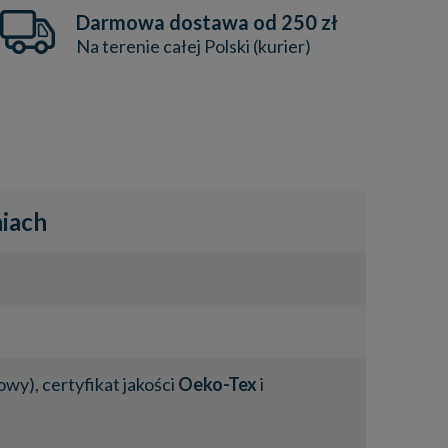
Darmowa dostawa od 250 zł
Na terenie całej Polski (kurier)
niach
wy), certyfikat jakości
Oeko-Tex
i