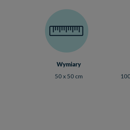
Wymiary
50 x 50 cm
100