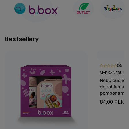
Bestsellery
0/5
MARKA NEBULOU
Nebulous Sta
do robienia b
pomponami w 
szt. 8+
84,00 PLN