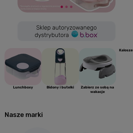
Kalosze
Lunchboxy
Bidony i butelki
Zabierz ze sobą na
wakacje
Nasze marki