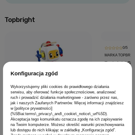
Topbright
0/5
MARKA TOPBRIG
Topbright Git
dzieci - zab
Konfiguracja zgód
129,00 PLN
Wykorzystujemy pliki cookies do prawidłowego działania
serwisu, aby oferować funkcje społecznościowe, analizować
ruch i prowadzić działania marketingowe - zarówno przez nas,
jak i naszych Zaufanych Partnerów. Więcej informacji znajdziesz
w [polityce prywatności]
(%5Biai:terms\_privacy\_and\_cookie\_notice\_url%5D).
Akceptacja tego komunikatu oznacza zgodę na ich zapisywanie
na Twoim komputerze. Możesz określić warunki przechowywania
0/5
lub dostępu do nich klikając w zakładkę „Konfiguracja zgód”.
MARKA TOPBRIGHT