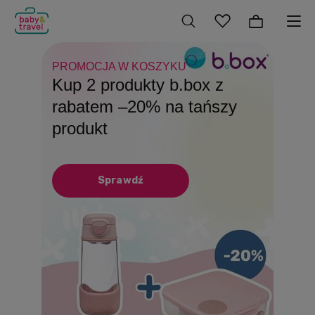
PROMOCJA W KOSZYKU
DO 31.08
SZKOLNY NIEZBĘDNIK!
Kup 2 produkty b.box z
Produkty Playshoes z
Patent na beztroskie
rabatem –20% na tańszy
rabatem –15%
wakacje Butelki, bidony i
produkt
lunchboxy
Sprawdź
Sprawdź
Sprawdź