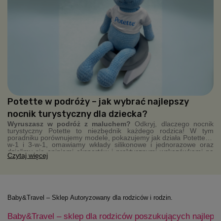
Potette w podróży – jak wybrać najlepszy
nocnik turystyczny dla dziecka?
Wyruszasz w podróż z maluchem?
Odkryj, dlaczego nocnik
turystyczny Potette to niezbędnik każdego rodzica! W tym
poradniku porównujemy modele, pokazujemy jak działa Potette 2-
w-1 i 3-w-1, omawiamy wkłady silikonowe i jednorazowe oraz
dzielimy się opiniami ekspertów i praktycznymi wskazówkami na
Czytaj więcej
wyjazdy. Kompaktowy, higieniczny, zawsze pod ręką – Potette
sprawia, że podróże z dzieckiem stają się łatwiejsze.
Baby&Travel – Sklep Autoryzowany dla rodziców i rodzin.
Baby&Travel – sklep dla rodziców poszukujących najleps