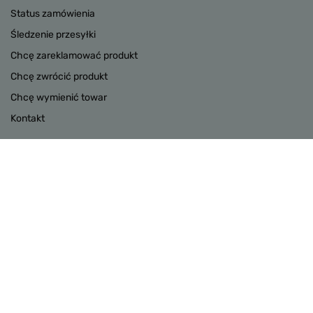
Status zamówienia
Śledzenie przesyłki
Chcę zareklamować produkt
Chcę zwrócić produkt
Chcę wymienić towar
Kontakt
Konto
INFORMACJE
POMOC
W sklepie prezentujemy ceny brutto (z VAT).