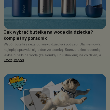
Jak wybrać butelkę na wodę dla dziecka?
Kompletny poradnik
Wybór butelki zależy od wieku dziecka i potrzeb. Dla niemowląt
najlepiej sprawdzi się bidon ze słomką. Starsze dzieci docenią
lekkie butelki na wodę (ze słomką lub ustnikiem) na co dzień, a na
Czytaj więcej
wycieczki czy chłodniejsze dni warto wybrać modele termiczne ze
stali nierdzewnej, które długo utrzymują temperaturę napoju.