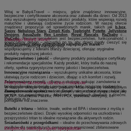
Witaj w Baby&Travel – miejscu, gdzie znajdziesz innowacyjne,
bezpieczne i certyfikowane akcesoria oraz zabawki dla dzieci. Od 2013
roku wyszukujemy najwyższej jakości produkty, które wspierają rozwój
maluchów i ułatwiają codzienne życie rodzicom. W naszej ofercie
(ot
znajdziesz propozycje od sprawdzonych marek, takich jak
b.box
,
(otwiera się w nowym oknie)
(otwiera się w nowym oknie)
(otwiera się w nowym oknie)
(otwiera się w nowym 
(otwiera się 
Sassy
,
Nebulous Stars
,
Zimpli Kids
,
Topbright
,
Potette
,
Jellystone
(otwiera się w nowym oknie)
(otwiera się w nowym oknie)
(otwiera się w nowym oknie)
(otwiera się w no
(otwier
Designs
,
Aqua2ude
,
Rex London
,
Royal Rascals
,
RaZbaby
czy
(otwiera się w nowym oknie)
WuCetki
. Naszym priorytetem jest bezpieczeństwo, funkcjonalność i
Dlaczego Baby&Travel?
nowoczesny design – wszystko po to, aby dzieci mogły cieszyć się
Autoryzowany sklep dystrybutora najlepszych marek
–
komfortem i radością każdego dnia.
współpracujemy z liderami branży dziecięcej, oferując oryginalne
produkty najwyższej jakości.
Bezpieczeństwo i jakość
– oferujemy produkty posiadające certyfikaty
i rekomendacje specjalistów. Każdy produkt, który trafia do naszej
oferty, spełnia rygorystyczne normy jakości i bezpieczeństwa.
Innowacyjne rozwiązania
– wyszukujemy unikalne akcesoria, które
ułatwiają życie rodzicom i dzieciom, dbając o ich komfort i rozwój.
Zrównoważony rozwój
– dbamy o ekologię, pakując zamówienia w
Praktyczne akcesoria dla dzieci i rodziców
biodegradowalne materiały i promując produkty przyjazne środowisku.
W naszym sklepie znajdziesz produkty, które stają się nieodłącznym
Zaangażowanie społeczne
elementem codzienności rodzin. Dzięki nam rodzice mogą skupić się
– wspieramy akcje charytatywne, takie jak
na tym, co najważniejsze – bliskości i wspólnych chwilach z dziećmi.
WOŚP, Szlachetna Paczka, PAH i PCK, ponieważ wierzymy, że
Polecamy m.in.:
pomaganie ma znaczenie.
Butelki z tritanu
– lekkie, trwałe, wolne od BPA i stworzone z myślą o
bezpieczeństwie dzieci. Dzięki wysokiej odporności na uszkodzenia i
przejrzystości tritan to idealne rozwiązanie dla aktywnych rodzin.
Śniadaniówki z przegródkami
– idealne do przechowywania zdrowych
posiłków dla najmłodszych, pomagające organizować zbilansowane
Ekspercka selekcja i opinie specjalistów