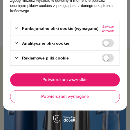
Zgodę możesz wycofać w dowolnym momencie poprzez
Topbright Tablica manipulacyjna
usunięcie plików cookies z przeglądarki z danego urządzenia
końcowego.
Montessori dla dzieci - z kostką i
doczepianymi elementami 12
mies.+
Zawsze
199,00 PLN
Funkcjonalne pliki cookie (wymagane)
aktywne
Analityczne pliki cookie
Reklamowe pliki cookie
Platforma wiedzy
Potwierdzam wszystkie
Potwierdzam wymagane